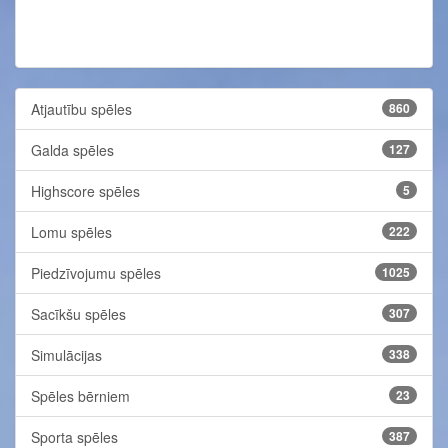
Atjautību spēles
860
Galda spēles
127
Highscore spēles
5
Lomu spēles
222
Piedzīvojumu spēles
1025
Sacīkšu spēles
307
Simulācijas
338
Spēles bērniem
23
Sporta spēles
387