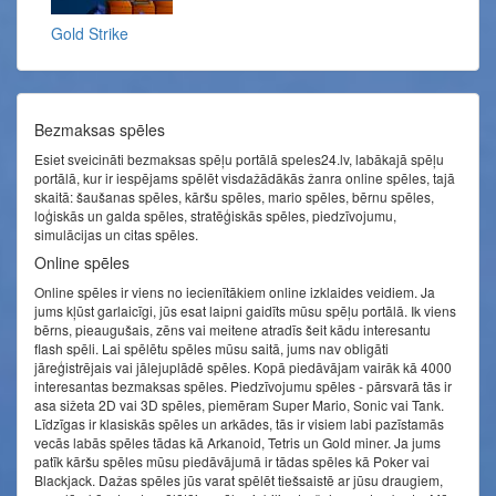
Gold Strike
Bezmaksas spēles
Esiet sveicināti bezmaksas spēļu portālā speles24.lv, labākajā spēļu
portālā, kur ir iespējams spēlēt visdažādākās žanra online spēles, tajā
skaitā: šaušanas spēles, kāršu spēles, mario spēles, bērnu spēles,
loģiskās un galda spēles, stratēģiskās spēles, piedzīvojumu,
simulācijas un citas spēles.
Online spēles
Online spēles ir viens no iecienītākiem online izklaides veidiem. Ja
jums kļūst garlaicīgi, jūs esat laipni gaidīts mūsu spēļu portālā. Ik viens
bērns, pieaugušais, zēns vai meitene atradīs šeit kādu interesantu
flash spēli. Lai spēlētu spēles mūsu saitā, jums nav obligāti
jāreģistrējais vai jālejuplādē spēles. Kopā piedāvājam vairāk kā 4000
interesantas bezmaksas spēles. Piedzīvojumu spēles - pārsvarā tās ir
asa sižeta 2D vai 3D spēles, piemēram Super Mario, Sonic vai Tank.
Līdzīgas ir klasiskās spēles un arkādes, tās ir visiem labi pazīstamās
vecās labās spēles tādas kā Arkanoid, Tetris un Gold miner. Ja jums
patīk kāršu spēles mūsu piedāvājumā ir tādas spēles kā Poker vai
Blackjack. Dažas spēles jūs varat spēlēt tiešsaistē ar jūsu draugiem,