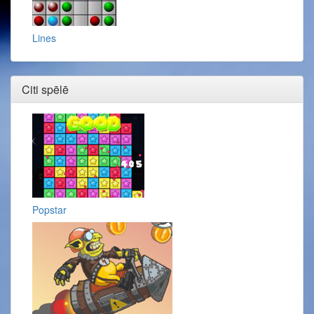
Lines
Citi spēlē
Popstar