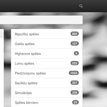
Atjautību spēles
860
Galda spēles
127
Highscore spēles
5
Lomu spēles
222
Piedzīvojumu spēles
1025
Sacīkšu spēles
307
Simulācijas
338
Spēles bērniem
23