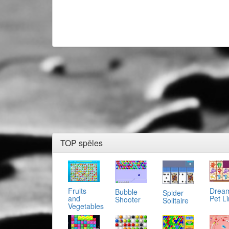
TOP spēles
Fruits
Drea
Bubble
Spider
and
Pet L
Shooter
Solitaire
Vegetables