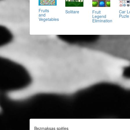
Fruits
Car L
Solitare
Fruit
and
Puzle
Legend
Vegetables
Elimination
Bezmaksas spēles