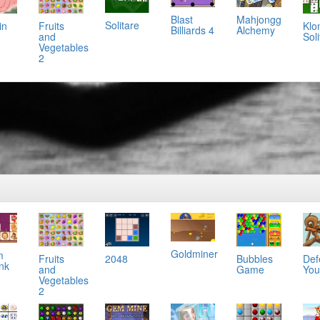
Mahjongg
Blast
Solitare
in
Klo
Fruits
Alchemy
Billiards 4
Soli
and
Vegetables
2
Goldminer
m
2048
Bubbles
Def
Fruits
ink
Game
You
and
Vegetables
2