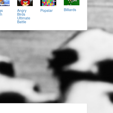
Billiards
gs
Angry
Popstar
sh
Birds
Ultimate
Battle