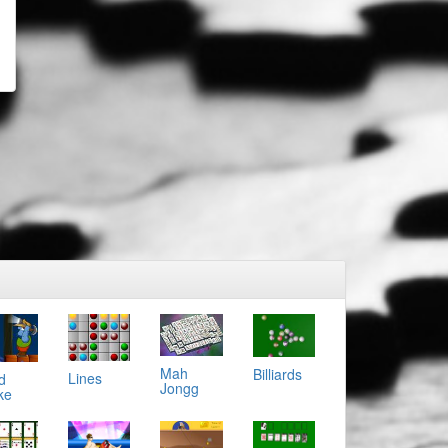
Mah
Billiards
Lines
d
Jongg
ke