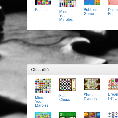
Popstar
Bubbles
Dolph
Mind
Game
Pop
Your
Marbles
Citi spēlē
Drea
Shangai
Flash
Mind
Pet L
Dynasty
Chess
Your
Marbles