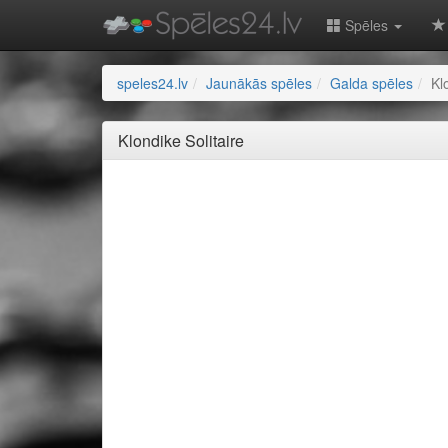
Spēles
speles24.lv
Jaunākās spēles
Galda spēles
Kl
Klondike Solitaire