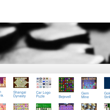
m
Shangai
Car Logo
Gol
Gem
ink
Dynasty
Puzle
Bejevell
Stri
Mine