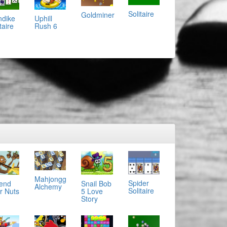
Solitaire
Goldminer
ndike
Uphill
taire
Rush 6
Mahjongg
Spider
end
Snail Bob
Alchemy
Solitaire
r Nuts
5 Love
Story