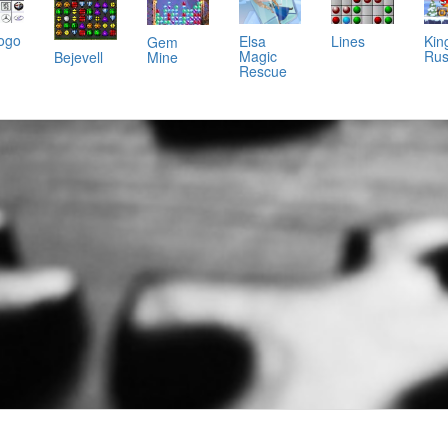
ogo
Elsa
Lines
Kin
Gem
Magic
Ru
Bejevell
Mine
Rescue