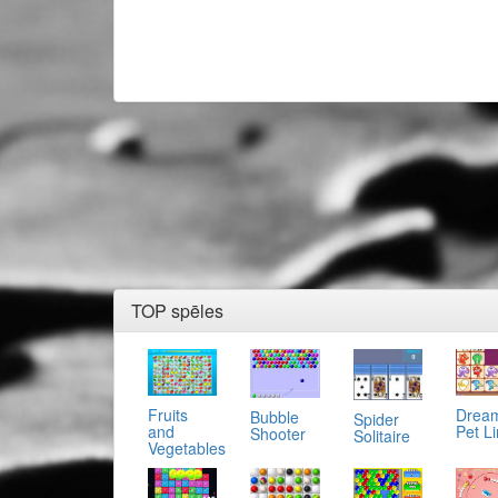
TOP spēles
Fruits
Drea
Bubble
Spider
and
Pet L
Shooter
Solitaire
Vegetables