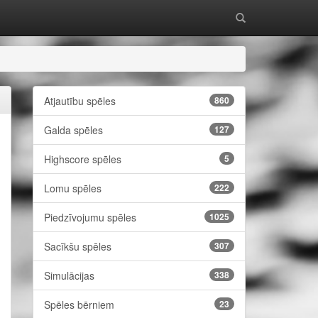
Atjautību spēles
860
Galda spēles
127
Highscore spēles
5
Lomu spēles
222
Piedzīvojumu spēles
1025
Sacīkšu spēles
307
Simulācijas
338
Spēles bērniem
23