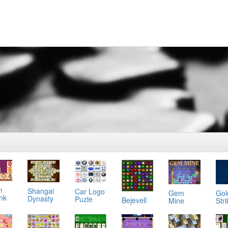
m
Shangai
Car Logo
Gol
Gem
ink
Dynasty
Puzle
Bejevell
Stri
Mine