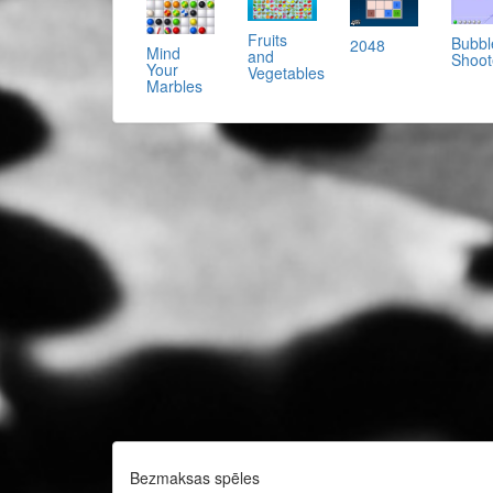
Fruits
Bubbl
2048
Mind
and
Shoot
Your
Vegetables
Marbles
Bezmaksas spēles