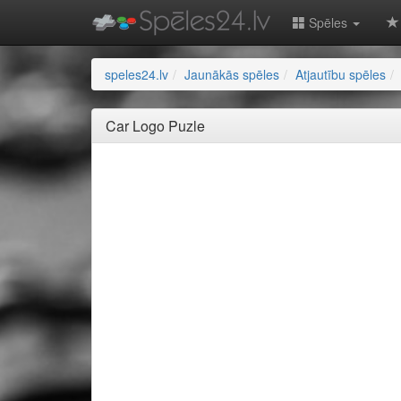
Spēles
speles24.lv
Jaunākās spēles
Atjautību spēles
Car Logo Puzle