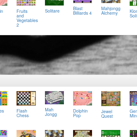
Mahjongg
Blast
Solitare
in
Klo
Fruits
Alchemy
Billiards 4
Soli
and
Vegetables
2
Mah
es
Flash
Dolphin
Ge
Jewel
Jongg
e
Chess
Pop
Min
Quest