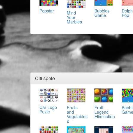
Popstar
Bubbles
Dolph
Mind
Game
Pop
Your
Marbles
Citi spēlē
Car Logo
Fruit
Bubbl
Fruits
Puzle
Legend
Gam
and
Elimination
Vegetables
2