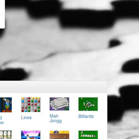
Mah
Billiards
Lines
d
Jongg
ke