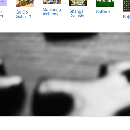
Mahjongg
Shangai
e
Solitare
Go Go
Alchemy
Dynasty
er
Goblin 2
Bej