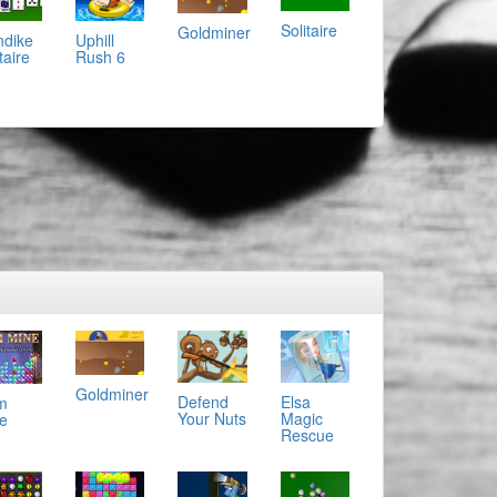
Solitaire
Goldminer
ndike
Uphill
taire
Rush 6
Goldminer
Defend
Elsa
m
Your Nuts
Magic
e
Rescue