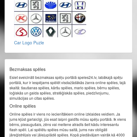
Car Logo Puzle
Bezmaksas spēles
Esiet sveicināti bezmaksas spēļu portālā speles24.lv, labākajā spēļu
portālā, kur ir iespējams spēlēt visdažādākās žanra online spēles, tajā
skaitā: šaušanas spēles, kāršu spēles, mario spēles, bērnu spēles,
loģiskās un galda spēles, stratēģiskās spēles, piedzīvojumu,
simulācijas un citas spēles.
Online spēles
Online spēles ir viens no iecienītākiem online izklaides veidiem. Ja
jums kļūst garlaicīgi, jūs esat laipni gaidīts mūsu spēļu portālā. Ik viens
bērns, pieaugušais, zēns vai meitene atradīs šeit kādu interesantu
flash spēli. Lai spēlētu spēles mūsu saitā, jums nav obligāti
jāreģistrējais vai jālejuplādē spēles. Kopā piedāvājam vairāk kā 4000