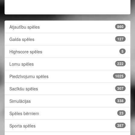
Atjautību spēles
860
Galda spēles
127
Highscore spēles
5
Lomu spēles
222
Piedzīvojumu spēles
1025
Sacīkšu spēles
307
Simulācijas
338
Spēles bērniem
23
Sporta spēles
387