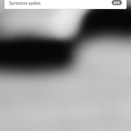
Spriedzes spēles
899