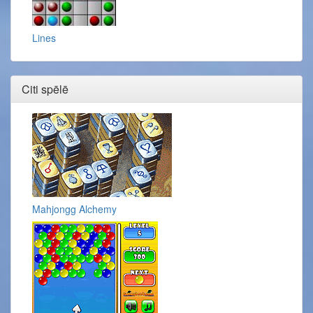
Lines
Citi spēlē
Mahjongg Alchemy