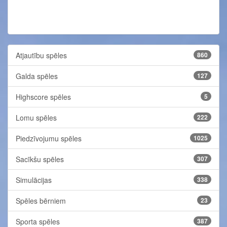
Atjautību spēles
860
Galda spēles
127
Highscore spēles
5
Lomu spēles
222
Piedzīvojumu spēles
1025
Sacīkšu spēles
307
Simulācijas
338
Spēles bērniem
23
Sporta spēles
387