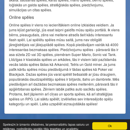
loģiskās un galda spēles, stratēģiskās spēles, piedzīvojumu,
simulācijas un citas spēles.
Online spēles
Online spēles ir viens no iecienītākiem online izklaides veidiem. Ja
jums kļūst garlaicīgi, jūs esat laipni gaidīts mūsu spēļu portālā. Ik viens
bērns, pieaugušais, zēns vai meitene atradīs šeit kādu interesantu
flash spēli. Lai spēlētu spēles mūsu saitā, jums nav obligāti
jāreģistrējais vai jālejuplādē spēles. Kopā piedāvājam vairāk kā 4000
interesantas bezmaksas spēles. Piedzīvojumu spēles - pārsvarā tās ir
asa sižeta 2D vai 3D spēles, piemēram Super Mario, Sonic vai Tank.
Līdzīgas ir klasiskās spēles un arkādes, tās ir visiem labi pazīstamās
vecās labās spēles tādas kā Arkanoid, Tetris un Gold miner. Ja jums
patīk kāršu spēles mūsu piedāvājumā ir tādas spēles kā Poker vai
Blackjack. Dažas spēles jūs varat spēlēt tiešsaistē ar jūsu draugiem,
populārakās daudzspēlētāju spēles ir biljards, šahs un dambrete. Mēs
piedāvājam arī dažādas bezmaksas spēles meitenēm, pārsvarā tās ir
apģērbšanas spēles. Zēniem labāk patiks auto sacīkšu spēles.
Protams, šeit jāpiemin arī cīņas un sporta spēles, kā arī stratēģijas
spēles un RPG. Lai sāktu spēlēt, izvēlieties sev interesējošo spēļu
kategoriju un spēli. Laiks uzspēlēt aizraujošākās spēles!
© speles24.lv 2014 - 2026. Visas tiesības aizsargātas.
Speles24.lv izmanto sīkdatnes, lai personalizētu lapas saturu un
Ok
reklāmas, nodrošinātu sociālo tīklu iespējas un analizētu
Spēles