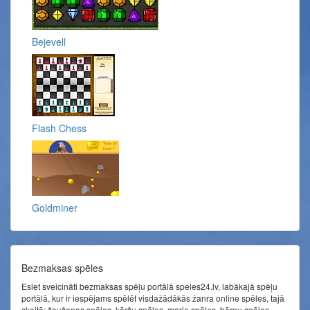
Bejevell
Flash Chess
Goldminer
Bezmaksas spēles
Esiet sveicināti bezmaksas spēļu portālā speles24.lv, labākajā spēļu
portālā, kur ir iespējams spēlēt visdažādākās žanra online spēles, tajā
skaitā: šaušanas spēles, kāršu spēles, mario spēles, bērnu spēles,