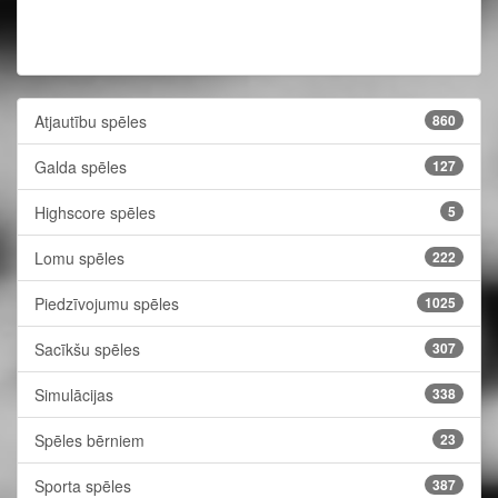
Atjautību spēles
860
Galda spēles
127
Highscore spēles
5
Lomu spēles
222
Piedzīvojumu spēles
1025
Sacīkšu spēles
307
Simulācijas
338
Spēles bērniem
23
Sporta spēles
387