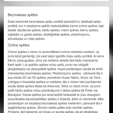
Bezmaksas spēles
Esiet sveicināti bezmaksas spēļu portālā speles24.lv, labākajā spēļu
portālā, kur ir iespējams spēlēt visdažādākās žanra online spēles, tajā
skaitā: šaušanas spēles, kāršu spēles, mario spēles, bērnu spēles,
loģiskās un galda spēles, stratēģiskās spēles, piedzīvojumu,
simulācijas un citas spēles.
Online spēles
Online spēles ir viens no iecienītākiem online izklaides veidiem. Ja
jums kļūst garlaicīgi, jūs esat laipni gaidīts mūsu spēļu portālā. Ik viens
bērns, pieaugušais, zēns vai meitene atradīs šeit kādu interesantu
flash spēli. Lai spēlētu spēles mūsu saitā, jums nav obligāti
jāreģistrējais vai jālejuplādē spēles. Kopā piedāvājam vairāk kā 4000
interesantas bezmaksas spēles. Piedzīvojumu spēles - pārsvarā tās ir
asa sižeta 2D vai 3D spēles, piemēram Super Mario, Sonic vai Tank.
Līdzīgas ir klasiskās spēles un arkādes, tās ir visiem labi pazīstamās
vecās labās spēles tādas kā Arkanoid, Tetris un Gold miner. Ja jums
patīk kāršu spēles mūsu piedāvājumā ir tādas spēles kā Poker vai
Blackjack. Dažas spēles jūs varat spēlēt tiešsaistē ar jūsu draugiem,
populārakās daudzspēlētāju spēles ir biljards, šahs un dambrete. Mēs
piedāvājam arī dažādas bezmaksas spēles meitenēm, pārsvarā tās ir
apģērbšanas spēles. Zēniem labāk patiks auto sacīkšu spēles.
Protams, šeit jāpiemin arī cīņas un sporta spēles, kā arī stratēģijas