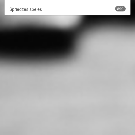
Spriedzes spēles
899