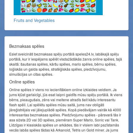
Fruits and Vegetables
Bezmaksas spēles
Esiet sveicināti bezmaksas spēļu portālā speles24.lv, labākajā spēļu
portālā, kur ir iespējams spēlēt visdažādākās žanra online spēles, tajā
skaitā: šaušanas spēles, kāršu spēles, mario spēles, bērnu spēles,
loģiskās un galda spēles, stratēģiskās spēles, piedzīvojumu,
simulācijas un citas spēles.
Online spēles
Online spēles ir viens no iecienītākiem online izklaides veidiem. Ja
jums kļūst garlaicīgi, jūs esat laipni gaidīts mūsu spēļu portālā. Ik viens
bērns, pieaugušais, zēns vai meitene atradīs šeit kādu interesantu
flash spēli. Lai spēlētu spēles mūsu saitā, jums nav obligāti
jāreģistrējais vai jālejuplādē spēles. Kopā piedāvājam vairāk kā 4000
interesantas bezmaksas spēles. Piedzīvojumu spēles - pārsvarā tās ir
asa sižeta 2D vai 3D spēles, piemēram Super Mario, Sonic vai Tank.
Līdzīgas ir klasiskās spēles un arkādes, tās ir visiem labi pazīstamās
vecās labās spēles tādas kā Arkanoid, Tetris un Gold miner. Ja jums