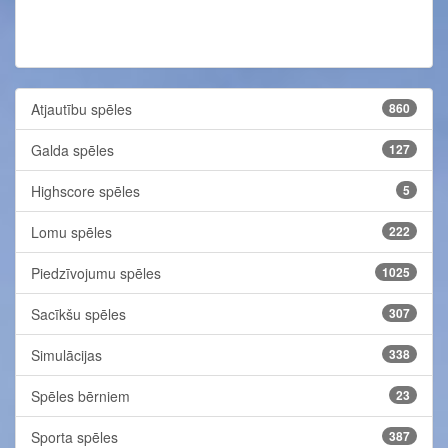
Atjautību spēles
860
Galda spēles
127
Highscore spēles
5
Lomu spēles
222
Piedzīvojumu spēles
1025
Sacīkšu spēles
307
Simulācijas
338
Spēles bērniem
23
Sporta spēles
387