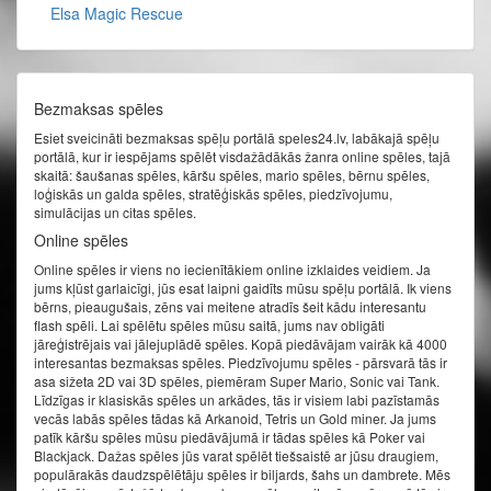
Elsa Magic Rescue
Bezmaksas spēles
Esiet sveicināti bezmaksas spēļu portālā speles24.lv, labākajā spēļu
portālā, kur ir iespējams spēlēt visdažādākās žanra online spēles, tajā
skaitā: šaušanas spēles, kāršu spēles, mario spēles, bērnu spēles,
loģiskās un galda spēles, stratēģiskās spēles, piedzīvojumu,
simulācijas un citas spēles.
Online spēles
Online spēles ir viens no iecienītākiem online izklaides veidiem. Ja
jums kļūst garlaicīgi, jūs esat laipni gaidīts mūsu spēļu portālā. Ik viens
bērns, pieaugušais, zēns vai meitene atradīs šeit kādu interesantu
flash spēli. Lai spēlētu spēles mūsu saitā, jums nav obligāti
jāreģistrējais vai jālejuplādē spēles. Kopā piedāvājam vairāk kā 4000
interesantas bezmaksas spēles. Piedzīvojumu spēles - pārsvarā tās ir
asa sižeta 2D vai 3D spēles, piemēram Super Mario, Sonic vai Tank.
Līdzīgas ir klasiskās spēles un arkādes, tās ir visiem labi pazīstamās
vecās labās spēles tādas kā Arkanoid, Tetris un Gold miner. Ja jums
patīk kāršu spēles mūsu piedāvājumā ir tādas spēles kā Poker vai
Blackjack. Dažas spēles jūs varat spēlēt tiešsaistē ar jūsu draugiem,
populārakās daudzspēlētāju spēles ir biljards, šahs un dambrete. Mēs