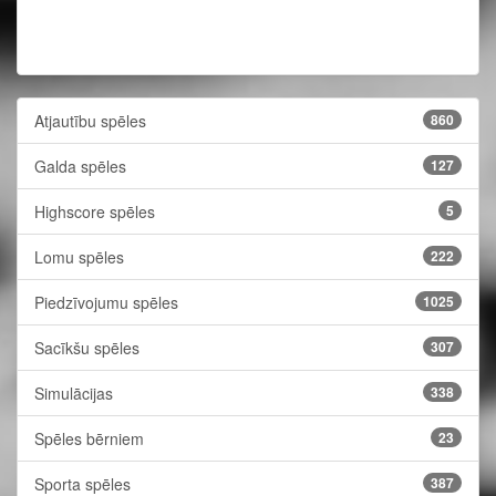
Atjautību spēles
860
Galda spēles
127
Highscore spēles
5
Lomu spēles
222
Piedzīvojumu spēles
1025
Sacīkšu spēles
307
Simulācijas
338
Spēles bērniem
23
Sporta spēles
387