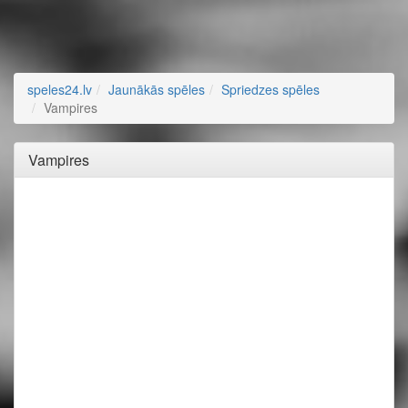
speles24.lv
Jaunākās spēles
Spriedzes spēles
Vampires
Vampires