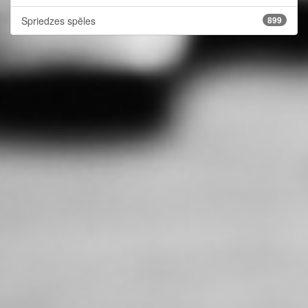
Spriedzes spēles
899