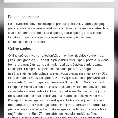
Bezmaksas spēles
Esiet sveicināti bezmaksas spēļu portālā speles24.lv, labākajā spēļu
portālā, kur ir iespējams spēlēt visdažādākās žanra online spēles, tajā
skaitā: šaušanas spēles, kāršu spēles, mario spēles, bērnu spēles,
loģiskās un galda spēles, stratēģiskās spēles, piedzīvojumu,
simulācijas un citas spēles.
Online spēles
Online spēles ir viens no iecienītākiem online izklaides veidiem. Ja
jums kļūst garlaicīgi, jūs esat laipni gaidīts mūsu spēļu portālā. Ik viens
bērns, pieaugušais, zēns vai meitene atradīs šeit kādu interesantu
flash spēli. Lai spēlētu spēles mūsu saitā, jums nav obligāti
jāreģistrējais vai jālejuplādē spēles. Kopā piedāvājam vairāk kā 4000
interesantas bezmaksas spēles. Piedzīvojumu spēles - pārsvarā tās ir
asa sižeta 2D vai 3D spēles, piemēram Super Mario, Sonic vai Tank.
Līdzīgas ir klasiskās spēles un arkādes, tās ir visiem labi pazīstamās
vecās labās spēles tādas kā Arkanoid, Tetris un Gold miner. Ja jums
patīk kāršu spēles mūsu piedāvājumā ir tādas spēles kā Poker vai
Blackjack. Dažas spēles jūs varat spēlēt tiešsaistē ar jūsu draugiem,
populārakās daudzspēlētāju spēles ir biljards, šahs un dambrete. Mēs
piedāvājam arī dažādas bezmaksas spēles meitenēm, pārsvarā tās ir
apģērbšanas spēles. Zēniem labāk patiks auto sacīkšu spēles.
Protams, šeit jāpiemin arī cīņas un sporta spēles, kā arī stratēģijas