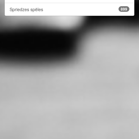
Spriedzes spēles
899