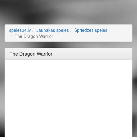
speles24.lv
Jaunākās spēles
Spriedzes spēles
The Dragon Warrior
The Dragon Warrior