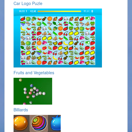
Car Logo Puzle
Fruits and Vegetables
Billiards