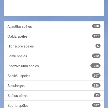
Atjautību spēles
860
Galda spēles
127
Highscore spēles
5
Lomu spēles
222
Piedzīvojumu spēles
1025
Sacīkšu spēles
307
Simulācijas
338
Spēles bērniem
23
Sporta spēles
387