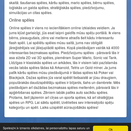
skaitā: šaušanas spēles, kāršu spēles, mario spēles, bērnu spēles,
loģiskās un galda spēles, stratēģiskās spēles, piedzīvojumu,
simulācijas un citas spēles.
Online spēles
Online spēles ir viens no iecienītākiem online izklaides veidiem. Ja
jums kļūst garlaicīgi, jūs esat laipni gaidīts mūsu spēļu portālā. Ik viens
bērns, pieaugušais, zēns vai meitene atradīs šeit kādu interesantu
flash spēli. Lai spēlētu spēles mūsu saitā, jums nav obligāti
jāreģistrējais vai jālejuplādē spēles. Kopā piedāvājam vairāk kā 4000
interesantas bezmaksas spēles. Piedzīvojumu spēles - pārsvarā tās ir
asa sižeta 2D vai 3D spēles, piemēram Super Mario, Sonic vai Tank.
Līdzīgas ir klasiskās spēles un arkādes, tās ir visiem labi pazīstamās
vecās labās spēles tādas kā Arkanoid, Tetris un Gold miner. Ja jums
patīk kāršu spēles mūsu piedāvājumā ir tādas spēles kā Poker vai
Blackjack. Dažas spēles jūs varat spēlēt tiešsaistē ar jūsu draugiem,
populārakās daudzspēlētāju spēles ir biljards, šahs un dambrete. Mēs
piedāvājam arī dažādas bezmaksas spēles meitenēm, pārsvarā tās ir
apģērbšanas spēles. Zēniem labāk patiks auto sacīkšu spēles.
Protams, šeit jāpiemin arī cīņas un sporta spēles, kā arī stratēģijas
spēles un RPG. Lai sāktu spēlēt, izvēlieties sev interesējošo spēļu
kategoriju un spēli. Laiks uzspēlēt aizraujošākās spēles!
© speles24.lv 2014 - 2026. Visas tiesības aizsargātas.
Speles24.lv izmanto sīkdatnes, lai personalizētu lapas saturu un
Ok