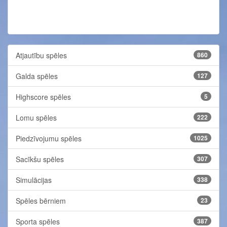
Atjautību spēles
860
Galda spēles
127
Highscore spēles
5
Lomu spēles
222
Piedzīvojumu spēles
1025
Sacīkšu spēles
307
Simulācijas
338
Spēles bērniem
23
Sporta spēles
387