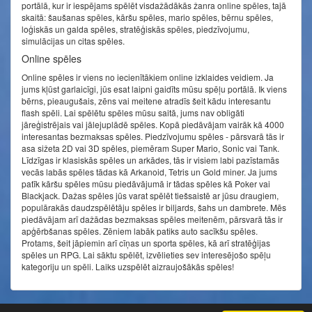
portālā, kur ir iespējams spēlēt visdažādākās žanra online spēles, tajā
skaitā: šaušanas spēles, kāršu spēles, mario spēles, bērnu spēles,
loģiskās un galda spēles, stratēģiskās spēles, piedzīvojumu,
simulācijas un citas spēles.
Online spēles
Online spēles ir viens no iecienītākiem online izklaides veidiem. Ja
jums kļūst garlaicīgi, jūs esat laipni gaidīts mūsu spēļu portālā. Ik viens
bērns, pieaugušais, zēns vai meitene atradīs šeit kādu interesantu
flash spēli. Lai spēlētu spēles mūsu saitā, jums nav obligāti
jāreģistrējais vai jālejuplādē spēles. Kopā piedāvājam vairāk kā 4000
interesantas bezmaksas spēles. Piedzīvojumu spēles - pārsvarā tās ir
asa sižeta 2D vai 3D spēles, piemēram Super Mario, Sonic vai Tank.
Līdzīgas ir klasiskās spēles un arkādes, tās ir visiem labi pazīstamās
vecās labās spēles tādas kā Arkanoid, Tetris un Gold miner. Ja jums
patīk kāršu spēles mūsu piedāvājumā ir tādas spēles kā Poker vai
Blackjack. Dažas spēles jūs varat spēlēt tiešsaistē ar jūsu draugiem,
populārakās daudzspēlētāju spēles ir biljards, šahs un dambrete. Mēs
piedāvājam arī dažādas bezmaksas spēles meitenēm, pārsvarā tās ir
apģērbšanas spēles. Zēniem labāk patiks auto sacīkšu spēles.
Protams, šeit jāpiemin arī cīņas un sporta spēles, kā arī stratēģijas
spēles un RPG. Lai sāktu spēlēt, izvēlieties sev interesējošo spēļu
kategoriju un spēli. Laiks uzspēlēt aizraujošākās spēles!
© speles24.lv 2014 - 2026. Visas tiesības aizsargātas.