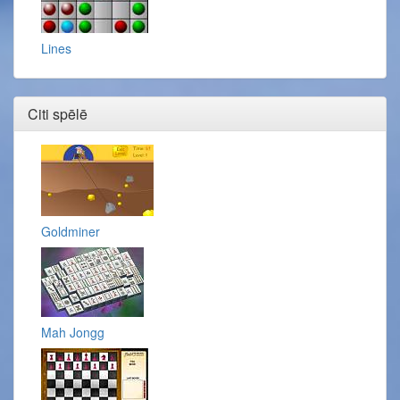
Lines
Citi spēlē
Goldminer
Mah Jongg