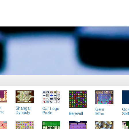
m
Shangai
Car Logo
Gol
Gem
ink
Dynasty
Puzle
Bejevell
Stri
Mine