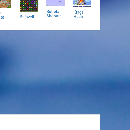
Bubble
Kings
el
Shooter
Rush
Bejevell
st