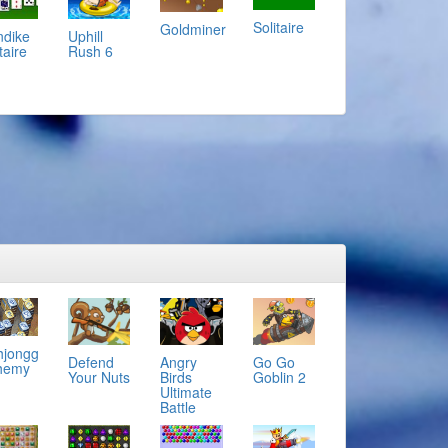
Solitaire
Goldminer
ndike
Uphill
taire
Rush 6
jongg
Defend
Angry
Go Go
hemy
Your Nuts
Birds
Goblin 2
Ultimate
Battle