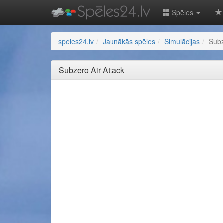
Spēles
speles24.lv
Jaunākās spēles
Simulācijas
Subz
Subzero Air Attack