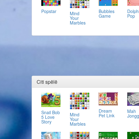
Popstar
Bubbles
Dolph
Mind
Game
Pop
Your
Marbles
Citi spēlē
Dream
Mah
Snail Bob
Mind
Pet Link
Jong
5 Love
Your
Story
Marbles