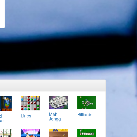
Mah
Billiards
Lines
d
Jongg
ke