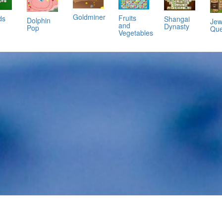
Goldminer
Fruits
rds
Shangai
Dolphin
Jew
and
Dynasty
Pop
Que
Vegetables