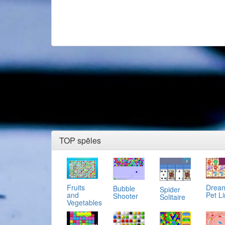
TOP spēles
Fruits
Drea
Bubble
Spider
and
Pet L
Shooter
Solitaire
Vegetables