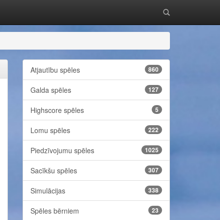
Atjautību spēles
860
Galda spēles
127
Highscore spēles
5
Lomu spēles
222
Piedzīvojumu spēles
1025
Sacīkšu spēles
307
Simulācijas
338
Spēles bērniem
23