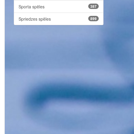
Sporta spēles
387
Spriedzes spēles
899