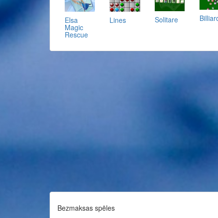
Billia
Solitare
Elsa
Lines
Magic
Rescue
Bezmaksas spēles