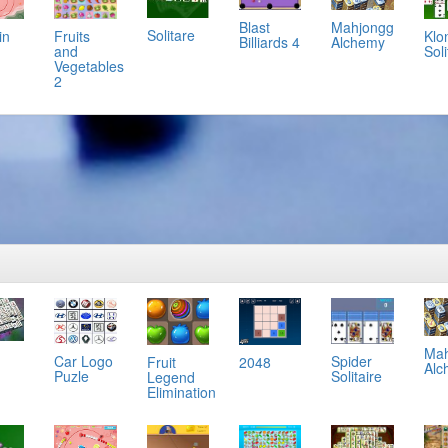
Mahjongg
Blast
Solitare
in
Klo
Fruits
Alchemy
Billiards 4
Soli
and
Vegetables
2
Mah
Car Logo
Spider
Fruit
2048
Alc
g
Puzle
Solitaire
Legend
Elimination