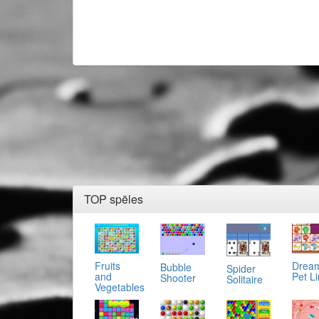
TOP spēles
Fruits
Drea
Bubble
Spider
and
Pet L
Shooter
Solitaire
Vegetables