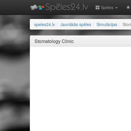
Spēles
speles24.lv
Jaunākās spēles
Simulācijas
Stom
Stomatology Clinic