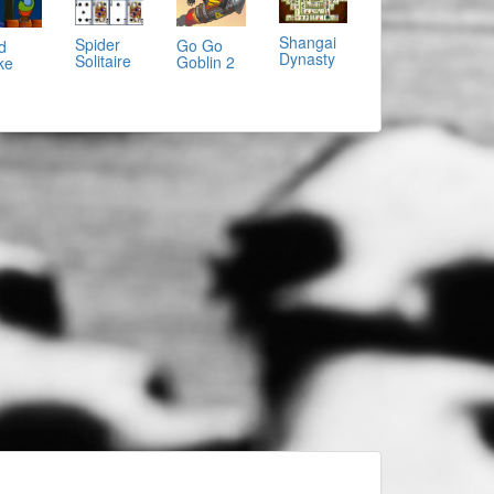
Shangai
Spider
Go Go
d
Dynasty
Solitaire
Goblin 2
ke