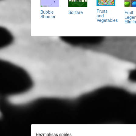
Fruits
Bubble
Solitare
Fruit
and
Shooter
Lege
Vegetables
Elimin
Bezmaksas spēles