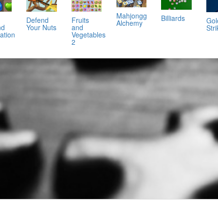
Mahjongg
Billiards
Defend
Fruits
Gol
Alchemy
nd
Your Nuts
and
Stri
ation
Vegetables
2