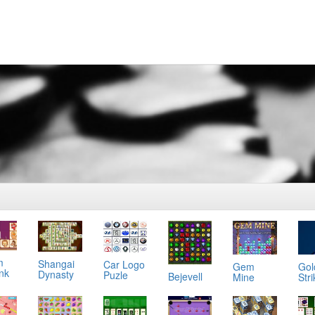
m
Shangai
Car Logo
Gol
Gem
ink
Dynasty
Puzle
Bejevell
Stri
Mine