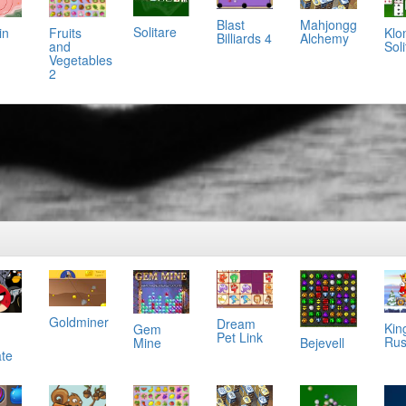
Mahjongg
Blast
Solitare
in
Klo
Fruits
Alchemy
Billiards 4
Soli
and
Vegetables
2
Goldminer
Dream
Kin
Gem
Pet Link
Ru
Bejevell
Mine
ate