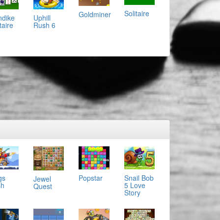
Solitaire
Goldminer
ndike
Uphill
taire
Rush 6
gs
Popstar
Snail Bob
Jewel
sh
5 Love
Quest
Story