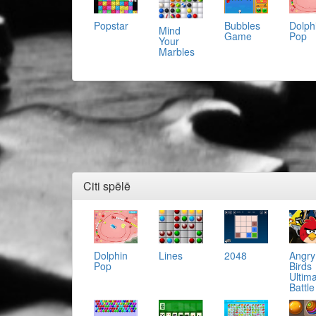
Popstar
Bubbles
Dolph
Mind
Game
Pop
Your
Marbles
Citi spēlē
Dolphin
Lines
2048
Angry
Pop
Birds
Ultim
Battle