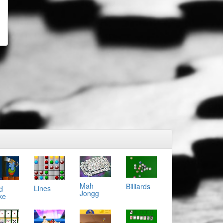
Mah
Billiards
Lines
d
Jongg
ke