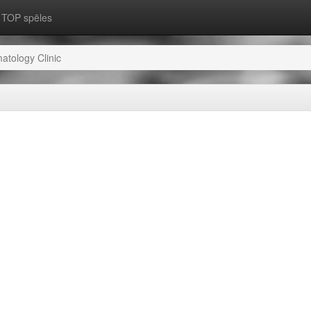
TOP spēles
atology Clinic