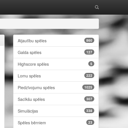
Atjautību spēles
860
Galda spēles
127
Highscore spēles
5
Lomu spēles
222
Piedzīvojumu spēles
1025
Sacīkšu spēles
307
Simulācijas
338
Spēles bērniem
23