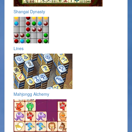
Shangai Dynasty
Lines
Mahjongg Alchemy