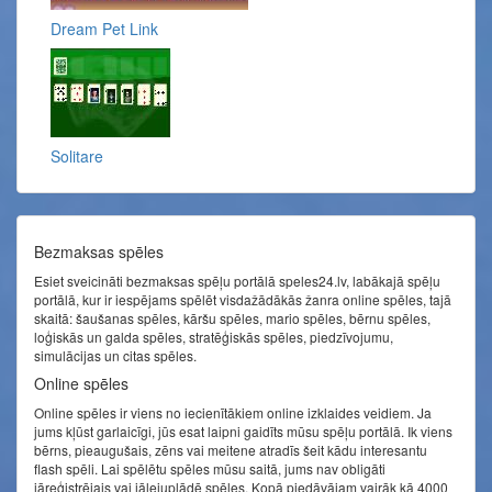
Dream Pet Link
Solitare
Bezmaksas spēles
Esiet sveicināti bezmaksas spēļu portālā speles24.lv, labākajā spēļu
portālā, kur ir iespējams spēlēt visdažādākās žanra online spēles, tajā
skaitā: šaušanas spēles, kāršu spēles, mario spēles, bērnu spēles,
loģiskās un galda spēles, stratēģiskās spēles, piedzīvojumu,
simulācijas un citas spēles.
Online spēles
Online spēles ir viens no iecienītākiem online izklaides veidiem. Ja
jums kļūst garlaicīgi, jūs esat laipni gaidīts mūsu spēļu portālā. Ik viens
bērns, pieaugušais, zēns vai meitene atradīs šeit kādu interesantu
flash spēli. Lai spēlētu spēles mūsu saitā, jums nav obligāti
jāreģistrējais vai jālejuplādē spēles. Kopā piedāvājam vairāk kā 4000