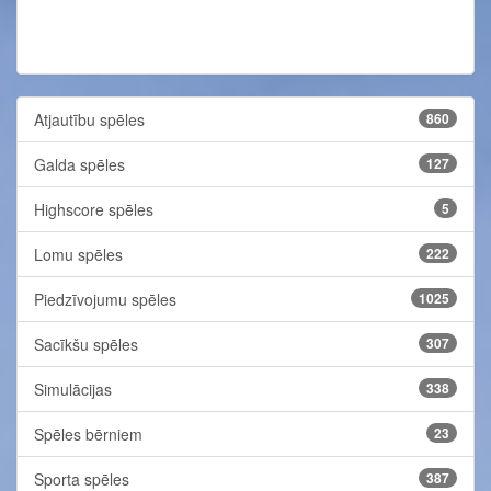
Atjautību spēles
860
Galda spēles
127
Highscore spēles
5
Lomu spēles
222
Piedzīvojumu spēles
1025
Sacīkšu spēles
307
Simulācijas
338
Spēles bērniem
23
Sporta spēles
387