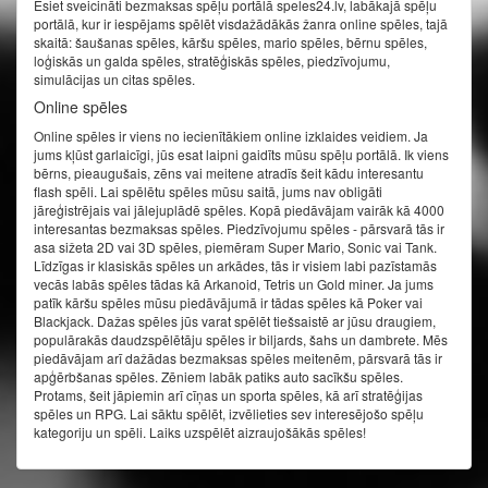
Esiet sveicināti bezmaksas spēļu portālā speles24.lv, labākajā spēļu
portālā, kur ir iespējams spēlēt visdažādākās žanra online spēles, tajā
skaitā: šaušanas spēles, kāršu spēles, mario spēles, bērnu spēles,
loģiskās un galda spēles, stratēģiskās spēles, piedzīvojumu,
simulācijas un citas spēles.
Online spēles
Online spēles ir viens no iecienītākiem online izklaides veidiem. Ja
jums kļūst garlaicīgi, jūs esat laipni gaidīts mūsu spēļu portālā. Ik viens
bērns, pieaugušais, zēns vai meitene atradīs šeit kādu interesantu
flash spēli. Lai spēlētu spēles mūsu saitā, jums nav obligāti
jāreģistrējais vai jālejuplādē spēles. Kopā piedāvājam vairāk kā 4000
interesantas bezmaksas spēles. Piedzīvojumu spēles - pārsvarā tās ir
asa sižeta 2D vai 3D spēles, piemēram Super Mario, Sonic vai Tank.
Līdzīgas ir klasiskās spēles un arkādes, tās ir visiem labi pazīstamās
vecās labās spēles tādas kā Arkanoid, Tetris un Gold miner. Ja jums
patīk kāršu spēles mūsu piedāvājumā ir tādas spēles kā Poker vai
Blackjack. Dažas spēles jūs varat spēlēt tiešsaistē ar jūsu draugiem,
populārakās daudzspēlētāju spēles ir biljards, šahs un dambrete. Mēs
piedāvājam arī dažādas bezmaksas spēles meitenēm, pārsvarā tās ir
apģērbšanas spēles. Zēniem labāk patiks auto sacīkšu spēles.
Protams, šeit jāpiemin arī cīņas un sporta spēles, kā arī stratēģijas
spēles un RPG. Lai sāktu spēlēt, izvēlieties sev interesējošo spēļu
kategoriju un spēli. Laiks uzspēlēt aizraujošākās spēles!