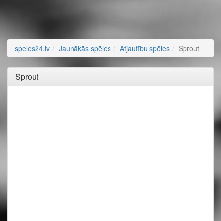
speles24.lv
Jaunākās spēles
Atjautību spēles
Sprout
Sprout