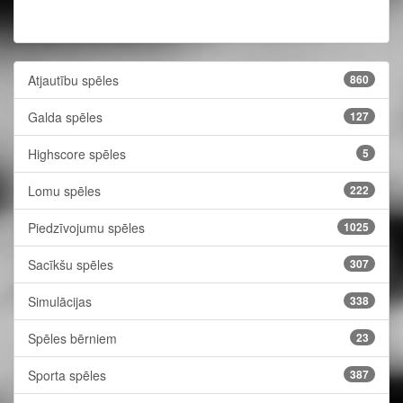
Atjautību spēles
860
Galda spēles
127
Highscore spēles
5
Lomu spēles
222
Piedzīvojumu spēles
1025
Sacīkšu spēles
307
Simulācijas
338
Spēles bērniem
23
Sporta spēles
387