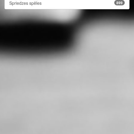
Spriedzes spēles
899