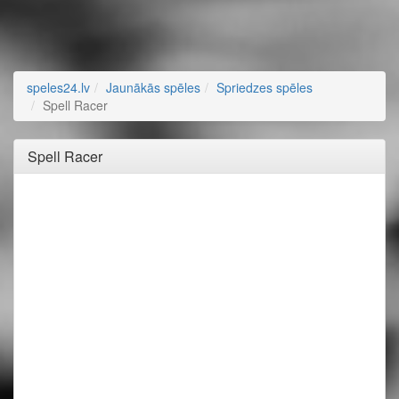
speles24.lv
Jaunākās spēles
Spriedzes spēles
Spell Racer
Spell Racer