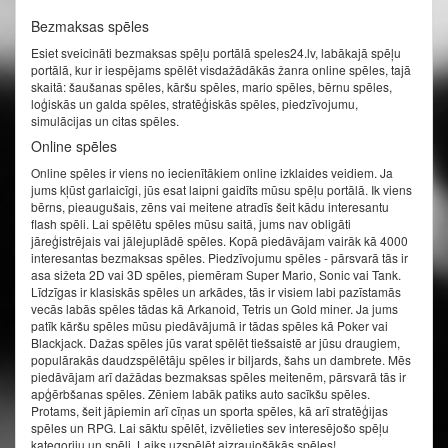
Bezmaksas spēles
Esiet sveicināti bezmaksas spēļu portālā speles24.lv, labākajā spēļu
portālā, kur ir iespējams spēlēt visdažādākās žanra online spēles, tajā
skaitā: šaušanas spēles, kāršu spēles, mario spēles, bērnu spēles,
loģiskās un galda spēles, stratēģiskās spēles, piedzīvojumu,
simulācijas un citas spēles.
Online spēles
Online spēles ir viens no iecienītākiem online izklaides veidiem. Ja
jums kļūst garlaicīgi, jūs esat laipni gaidīts mūsu spēļu portālā. Ik viens
bērns, pieaugušais, zēns vai meitene atradīs šeit kādu interesantu
flash spēli. Lai spēlētu spēles mūsu saitā, jums nav obligāti
jāreģistrējais vai jālejuplādē spēles. Kopā piedāvājam vairāk kā 4000
interesantas bezmaksas spēles. Piedzīvojumu spēles - pārsvarā tās ir
asa sižeta 2D vai 3D spēles, piemēram Super Mario, Sonic vai Tank.
Līdzīgas ir klasiskās spēles un arkādes, tās ir visiem labi pazīstamās
vecās labās spēles tādas kā Arkanoid, Tetris un Gold miner. Ja jums
patīk kāršu spēles mūsu piedāvājumā ir tādas spēles kā Poker vai
Blackjack. Dažas spēles jūs varat spēlēt tiešsaistē ar jūsu draugiem,
populārakās daudzspēlētāju spēles ir biljards, šahs un dambrete. Mēs
piedāvājam arī dažādas bezmaksas spēles meitenēm, pārsvarā tās ir
apģērbšanas spēles. Zēniem labāk patiks auto sacīkšu spēles.
Protams, šeit jāpiemin arī cīņas un sporta spēles, kā arī stratēģijas
spēles un RPG. Lai sāktu spēlēt, izvēlieties sev interesējošo spēļu
kategoriju un spēli. Laiks uzspēlēt aizraujošākās spēles!