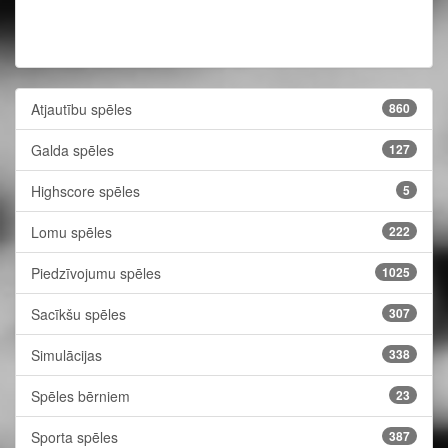
Atjautību spēles
860
Galda spēles
127
Highscore spēles
5
Lomu spēles
222
Piedzīvojumu spēles
1025
Sacīkšu spēles
307
Simulācijas
338
Spēles bērniem
23
Sporta spēles
387