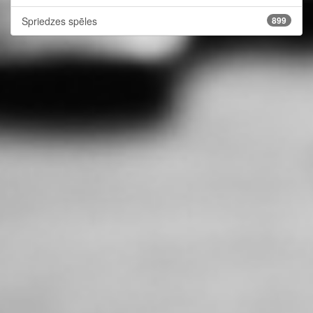
Spriedzes spēles
899