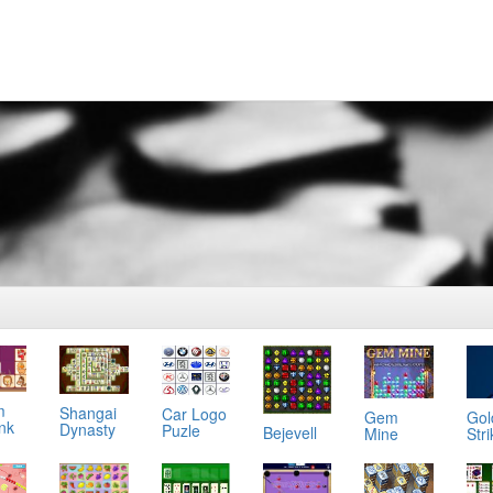
m
Shangai
Car Logo
Gol
Gem
ink
Dynasty
Puzle
Bejevell
Stri
Mine