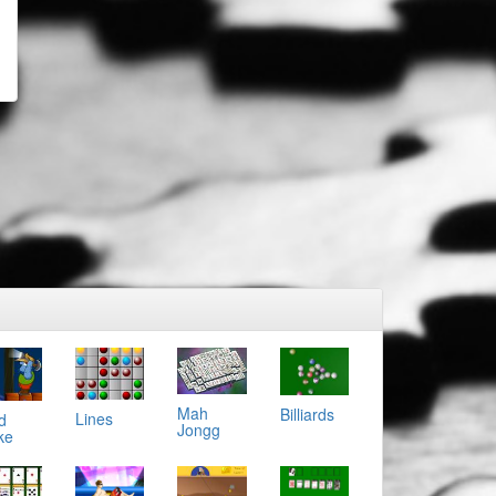
Mah
Billiards
Lines
d
Jongg
ke