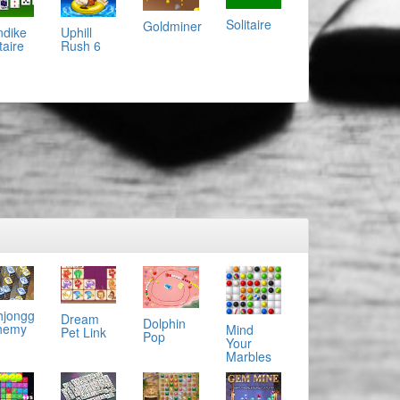
Solitaire
Goldminer
ndike
Uphill
taire
Rush 6
jongg
Dream
Dolphin
hemy
Mind
Pet Link
Pop
Your
Marbles