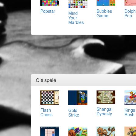
Popstar
Bubbles
Dolph
Mind
Game
Pop
Your
Marbles
Citi spēlē
Shangai
Flash
Kings
Gold
Dynasty
Chess
Rush
Strike