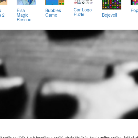
Car Logo
o
Elsa
Bubbles
Pop
Puzle
n 2
Magic
Game
Bejevell
Rescue
ā spēļu portālā, kur ir iespējams spēlēt visdažādākās žanra online spēles, tajā ska