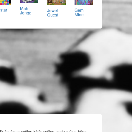
Mah
star
Gem
Jewel
Jongg
Mine
Quest
itā: šaušanas spēles, kāršu spēles, mario spēles, bērnu