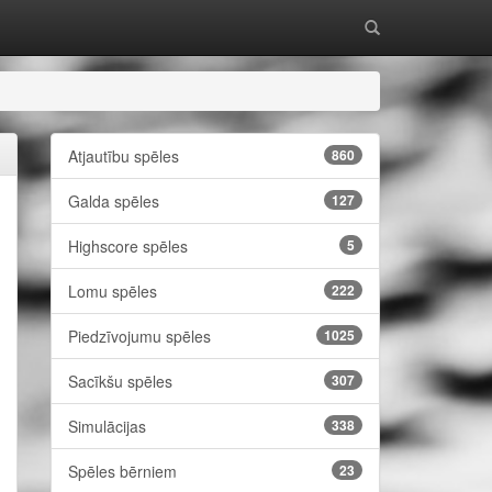
Atjautību spēles
860
Galda spēles
127
Highscore spēles
5
Lomu spēles
222
Piedzīvojumu spēles
1025
Sacīkšu spēles
307
Simulācijas
338
Spēles bērniem
23