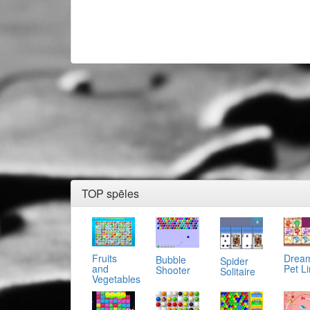
TOP spēles
Fruits
Drea
Bubble
Spider
and
Pet L
Shooter
Solitaire
Vegetables