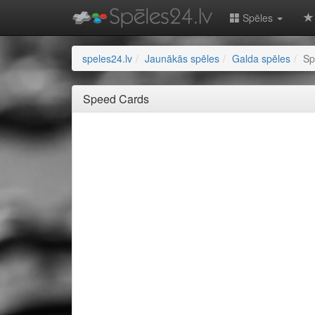
Spēles
speles24.lv
Jaunākās spēles
Galda spēles
Sp
Speed Cards