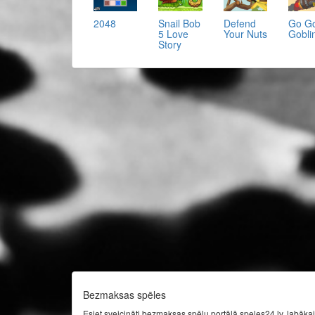
2048
Snail Bob
Defend
Go G
5 Love
Your Nuts
Gobli
Story
Bezmaksas spēles
Esiet sveicināti bezmaksas spēļu portālā speles24.lv, labākaj