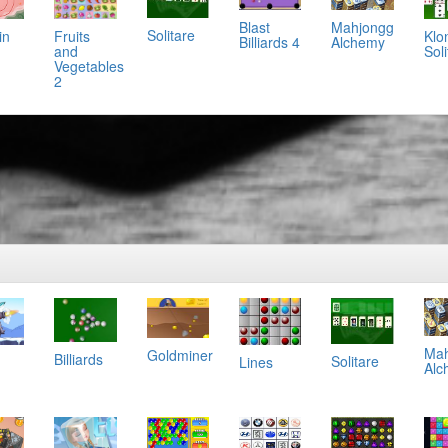
Mahjongg
Blast
Solitare
in
Klo
Fruits
Alchemy
Billiards 4
Soli
and
Vegetables
2
Mah
Goldminer
Billiards
Solitare
Lines
Alc