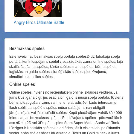
Angry Birds Ultimate Battle
Bezmaksas spēles
Esiet sveicināti bezmaksas spēļu portālā speles24.lv, labākajā spēļu
portālā, kur ir iespējams spēlēt visdažādākās žanra online spēles, tajā
skaitā: šaušanas spēles, kāršu spēles, mario spēles, bērnu spēles,
loģiskās un galda spēles, stratēģiskās spēles, piedzīvojumu,
simulācijas un citas spēles.
Online spēles
Online spēles ir viens no iecienītākiem online izklaides veidiem. Ja
jums kļūst garlaicīgi, jūs esat laipni gaidīts mūsu spēļu portālā. Ik viens
bērns, pieaugušais, zēns vai meitene atradīs šeit kādu interesantu
flash spēli. Lai spēlētu spēles mūsu saitā, jums nav obligāti
jāreģistrējais vai jālejuplādē spēles. Kopā piedāvājam vairāk kā 4000
interesantas bezmaksas spēles. Piedzīvojumu spēles - pārsvarā tās ir
asa sižeta 2D vai 3D spēles, piemēram Super Mario, Sonic vai Tank.
Līdzīgas ir klasiskās spēles un arkādes, tās ir visiem labi pazīstamās
vecās labās spēles tādas kā Arkanoid, Tetris un Gold miner. Ja jums