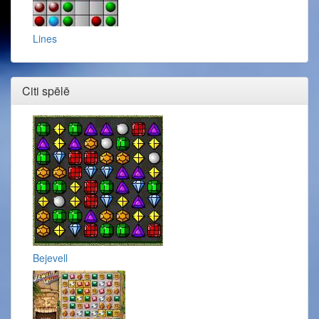
Lines
Citi spēlē
Bejevell