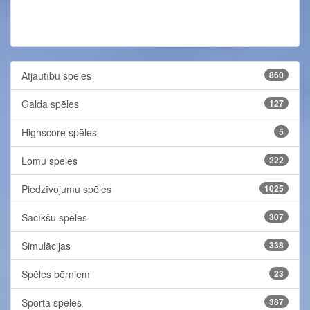
Atjautību spēles
860
Galda spēles
127
Highscore spēles
5
Lomu spēles
222
Piedzīvojumu spēles
1025
Sacīkšu spēles
307
Simulācijas
338
Spēles bērniem
23
Sporta spēles
387