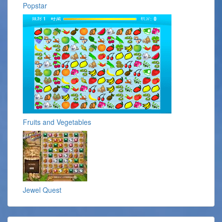
Popstar
Fruits and Vegetables
Jewel Quest