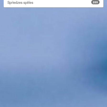
Spriedzes spēles
899