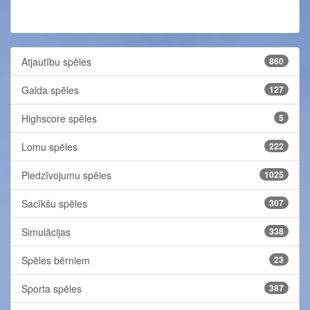
Atjautību spēles
860
Galda spēles
127
Highscore spēles
5
Lomu spēles
222
Piedzīvojumu spēles
1025
Sacīkšu spēles
307
Simulācijas
338
Spēles bērniem
23
Sporta spēles
387