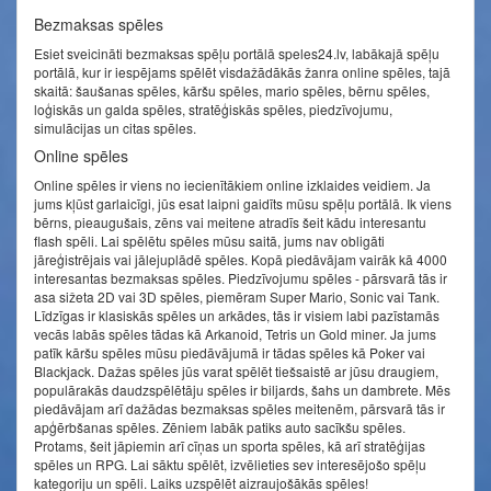
Bezmaksas spēles
Esiet sveicināti bezmaksas spēļu portālā speles24.lv, labākajā spēļu
portālā, kur ir iespējams spēlēt visdažādākās žanra online spēles, tajā
skaitā: šaušanas spēles, kāršu spēles, mario spēles, bērnu spēles,
loģiskās un galda spēles, stratēģiskās spēles, piedzīvojumu,
simulācijas un citas spēles.
Online spēles
Online spēles ir viens no iecienītākiem online izklaides veidiem. Ja
jums kļūst garlaicīgi, jūs esat laipni gaidīts mūsu spēļu portālā. Ik viens
bērns, pieaugušais, zēns vai meitene atradīs šeit kādu interesantu
flash spēli. Lai spēlētu spēles mūsu saitā, jums nav obligāti
jāreģistrējais vai jālejuplādē spēles. Kopā piedāvājam vairāk kā 4000
interesantas bezmaksas spēles. Piedzīvojumu spēles - pārsvarā tās ir
asa sižeta 2D vai 3D spēles, piemēram Super Mario, Sonic vai Tank.
Līdzīgas ir klasiskās spēles un arkādes, tās ir visiem labi pazīstamās
vecās labās spēles tādas kā Arkanoid, Tetris un Gold miner. Ja jums
patīk kāršu spēles mūsu piedāvājumā ir tādas spēles kā Poker vai
Blackjack. Dažas spēles jūs varat spēlēt tiešsaistē ar jūsu draugiem,
populārakās daudzspēlētāju spēles ir biljards, šahs un dambrete. Mēs
piedāvājam arī dažādas bezmaksas spēles meitenēm, pārsvarā tās ir
apģērbšanas spēles. Zēniem labāk patiks auto sacīkšu spēles.
Protams, šeit jāpiemin arī cīņas un sporta spēles, kā arī stratēģijas
spēles un RPG. Lai sāktu spēlēt, izvēlieties sev interesējošo spēļu
kategoriju un spēli. Laiks uzspēlēt aizraujošākās spēles!