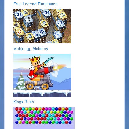
Fruit Legend Elimination
Mahjongg Alchemy
Kings Rush