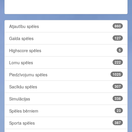
Atjautību spēles
860
Galda spēles
127
Highscore spēles
5
Lomu spēles
222
Piedzīvojumu spēles
1025
Sacīkšu spēles
307
Simulācijas
338
Spēles bērniem
23
Sporta spēles
387