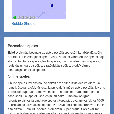
Bubble Shooter
Bezmaksas spēles
Esiet sveicināti bezmaksas spēļu portālā speles24.lv, labākajā spēļu
portālā, kur ir iespējams spēlēt visdažādākās žanra online spēles, tajā
skaitā: šaušanas spēles, kāršu spēles, mario spēles, bērnu spēles,
loģiskās un galda spēles, stratēģiskās spēles, piedzīvojumu,
simulācijas un citas spēles.
Online spēles
Online spēles ir viens no iecienītākiem online izklaides veidiem. Ja
jums kļūst garlaicīgi, jūs esat laipni gaidīts mūsu spēļu portālā. Ik viens
bērns, pieaugušais, zēns vai meitene atradīs šeit kādu interesantu
flash spēli. Lai spēlētu spēles mūsu saitā, jums nav obligāti
jāreģistrējais vai jālejuplādē spēles. Kopā piedāvājam vairāk kā 4000
interesantas bezmaksas spēles. Piedzīvojumu spēles - pārsvarā tās ir
asa sižeta 2D vai 3D spēles, piemēram Super Mario, Sonic vai Tank.
Līdzīgas ir klasiskās spēles un arkādes, tās ir visiem labi pazīstamās