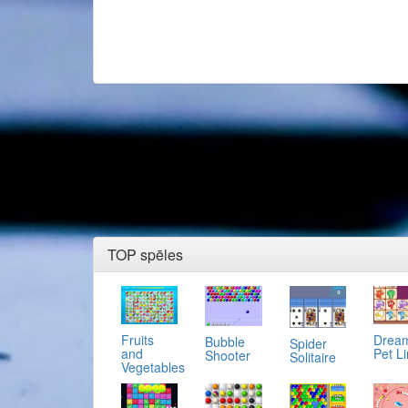
TOP spēles
Fruits
Drea
Bubble
Spider
and
Pet L
Shooter
Solitaire
Vegetables