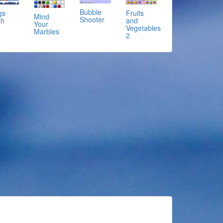
Bubble
gs
Fruits
Mind
Shooter
sh
and
Your
Vegetables
Marbles
2