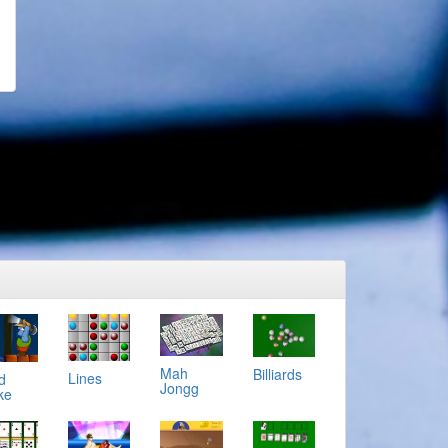
Mah
Billiards
Lines
d
Jongg
ke