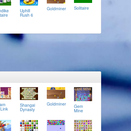
Solitaire
Goldminer
ndike
Uphill
taire
Rush 6
Goldminer
eam
Shangai
Gem
 Link
Dynasty
Mine