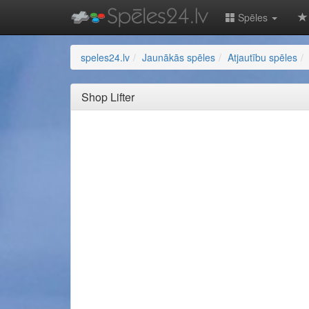
Spēles
speles24.lv
Jaunākās spēles
Atjautību spēles
Shop Lifter