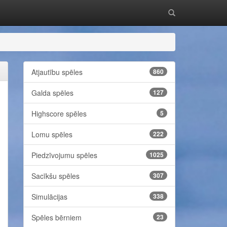
Atjautību spēles
860
Galda spēles
127
Highscore spēles
5
Lomu spēles
222
Piedzīvojumu spēles
1025
Sacīkšu spēles
307
Simulācijas
338
Spēles bērniem
23