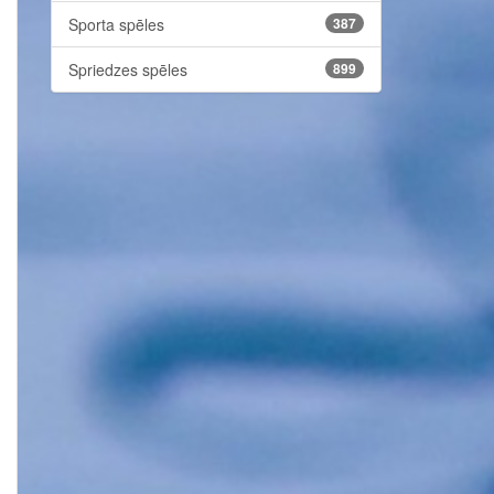
Sporta spēles
387
Spriedzes spēles
899