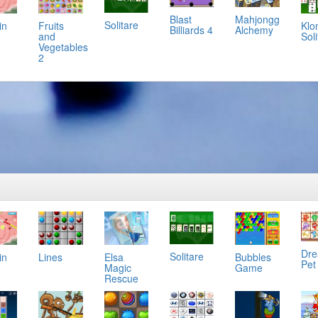
Mahjongg
Blast
Solitare
in
Klo
Fruits
Alchemy
Billiards 4
Soli
and
Vegetables
2
Dr
Solitare
in
Lines
Elsa
Bubbles
Pet
Magic
Game
Rescue