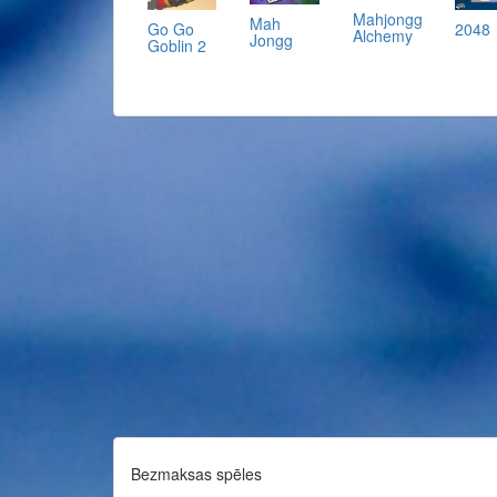
Mahjongg
Mah
Go Go
2048
Alchemy
Jongg
Goblin 2
Bezmaksas spēles