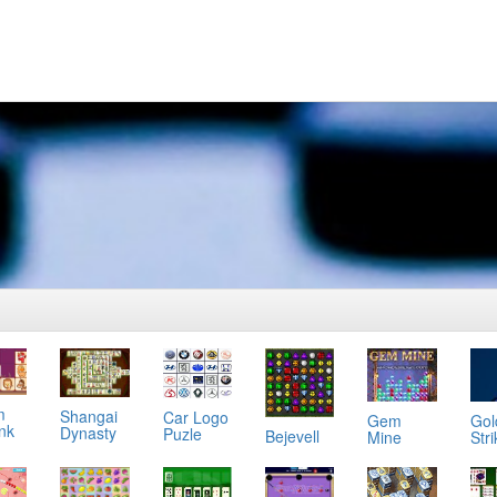
m
Shangai
Car Logo
Gol
Gem
ink
Dynasty
Puzle
Bejevell
Stri
Mine