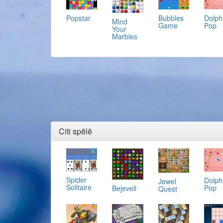
Popstar
Bubbles
Dolph
Mind
Game
Pop
Your
Marbles
Citi spēlē
Spider
Dolph
Jewel
Solitaire
Pop
Bejevell
Quest