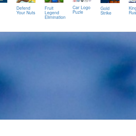
Car Logo
Defend
Fruit
Kin
Gold
Puzle
Your Nuts
Legend
Ru
Strike
Elimination