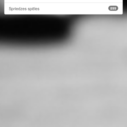
Spriedzes spēles
899