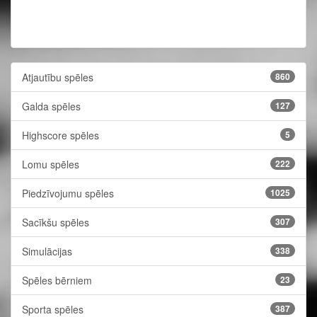
Atjautību spēles
860
Galda spēles
127
Highscore spēles
5
Lomu spēles
222
Piedzīvojumu spēles
1025
Sacīkšu spēles
307
Simulācijas
338
Spēles bērniem
23
Sporta spēles
387