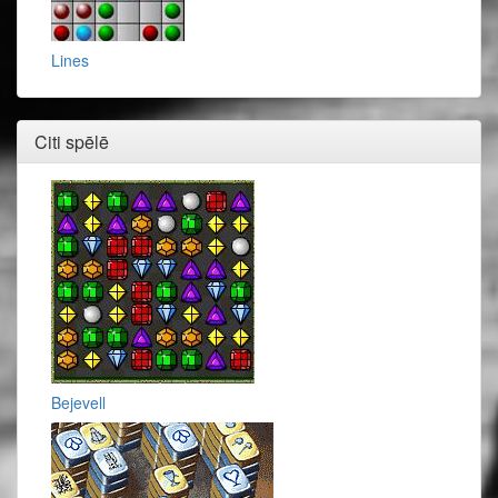
Lines
Citi spēlē
Bejevell