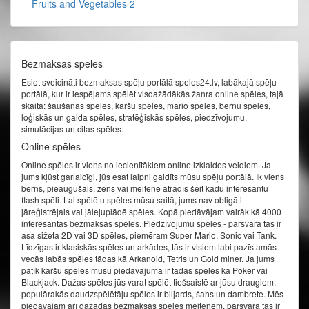
Fruits and Vegetables 2
Bezmaksas spēles
Esiet sveicināti bezmaksas spēļu portālā speles24.lv, labākajā spēļu
portālā, kur ir iespējams spēlēt visdažādākās žanra online spēles, tajā
skaitā: šaušanas spēles, kāršu spēles, mario spēles, bērnu spēles,
loģiskās un galda spēles, stratēģiskās spēles, piedzīvojumu,
simulācijas un citas spēles.
Online spēles
Online spēles ir viens no iecienītākiem online izklaides veidiem. Ja
jums kļūst garlaicīgi, jūs esat laipni gaidīts mūsu spēļu portālā. Ik viens
bērns, pieaugušais, zēns vai meitene atradīs šeit kādu interesantu
flash spēli. Lai spēlētu spēles mūsu saitā, jums nav obligāti
jāreģistrējais vai jālejuplādē spēles. Kopā piedāvājam vairāk kā 4000
interesantas bezmaksas spēles. Piedzīvojumu spēles - pārsvarā tās ir
asa sižeta 2D vai 3D spēles, piemēram Super Mario, Sonic vai Tank.
Līdzīgas ir klasiskās spēles un arkādes, tās ir visiem labi pazīstamās
vecās labās spēles tādas kā Arkanoid, Tetris un Gold miner. Ja jums
patīk kāršu spēles mūsu piedāvājumā ir tādas spēles kā Poker vai
Blackjack. Dažas spēles jūs varat spēlēt tiešsaistē ar jūsu draugiem,
populārakās daudzspēlētāju spēles ir biljards, šahs un dambrete. Mēs
piedāvājam arī dažādas bezmaksas spēles meitenēm, pārsvarā tās ir