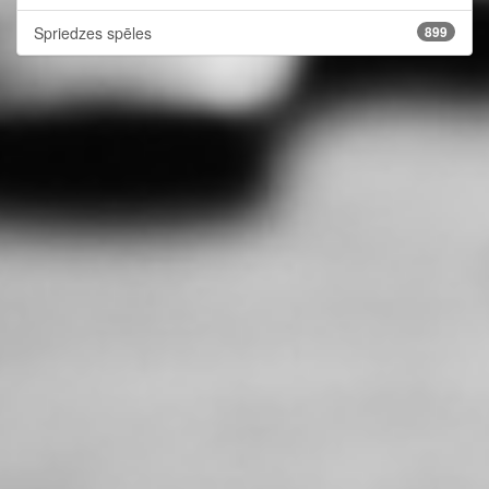
Spriedzes spēles
899