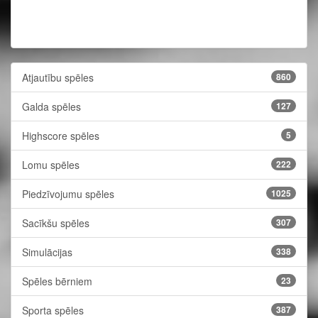
Atjautību spēles
860
Galda spēles
127
Highscore spēles
5
Lomu spēles
222
Piedzīvojumu spēles
1025
Sacīkšu spēles
307
Simulācijas
338
Spēles bērniem
23
Sporta spēles
387