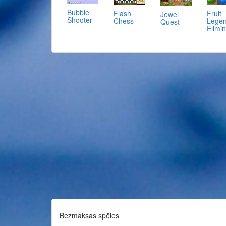
Bubble
Flash
Fruit
Jewel
Shooter
Chess
Lege
Quest
Elimin
Bezmaksas spēles