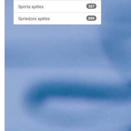
Sporta spēles
387
Spriedzes spēles
899