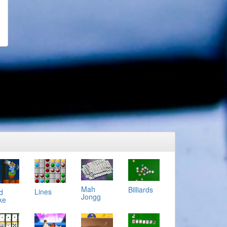
Mah
Billiards
Lines
d
Jongg
ke