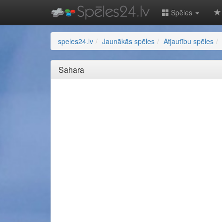
Spēles
speles24.lv
Jaunākās spēles
Atjautību spēles
Sahara