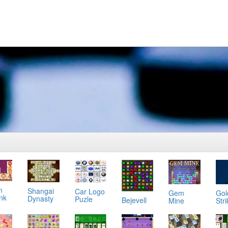
m
Shangai
Car Logo
Gol
Gem
ink
Dynasty
Puzle
Bejevell
Stri
Mine