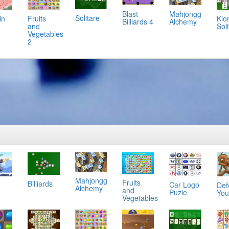
Mahjongg
Blast
Solitare
in
Klo
Fruits
Alchemy
Billiards 4
Soli
and
Vegetables
2
Mahjongg
Fruits
Billiards
Car Logo
Def
Alchemy
and
Puzle
You
Vegetables