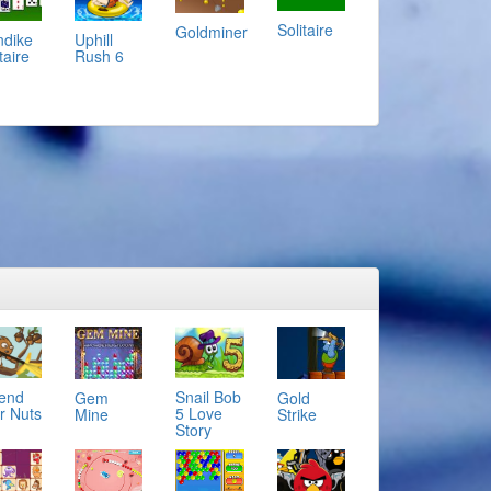
Solitaire
Goldminer
ndike
Uphill
taire
Rush 6
end
Snail Bob
Gold
Gem
r Nuts
5 Love
Strike
Mine
Story