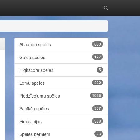
Atjautību spēles
860
Galda spēles
127
Highscore spēles
5
Lomu spēles
222
Piedzīvojumu spēles
1025
Sacīkšu spēles
307
Simulācijas
338
Spēles bērniem
23