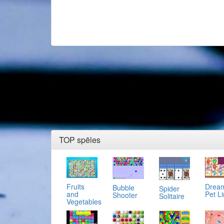
TOP spēles
Fruits
Drea
Bubble
Spider
and
Pet L
Shooter
Solitaire
Vegetables