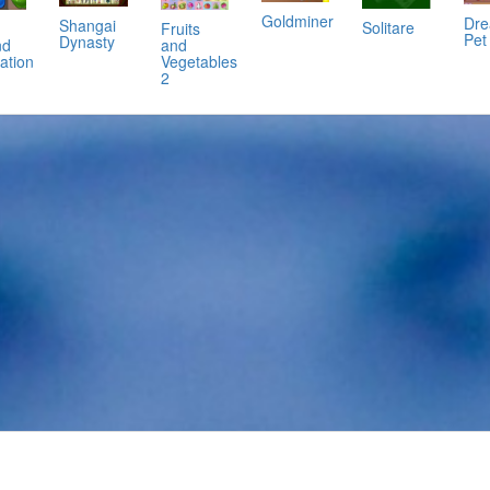
Goldminer
Dr
Shangai
Solitare
Fruits
Pet
Dynasty
nd
and
ation
Vegetables
2