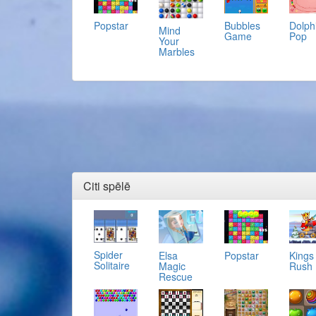
Popstar
Bubbles
Dolph
Mind
Game
Pop
Your
Marbles
Citi spēlē
Spider
Elsa
Popstar
Kings
Solitaire
Magic
Rush
Rescue