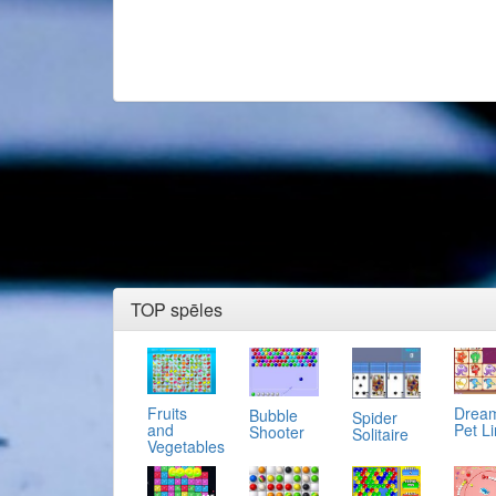
TOP spēles
Fruits
Drea
Bubble
Spider
and
Pet L
Shooter
Solitaire
Vegetables