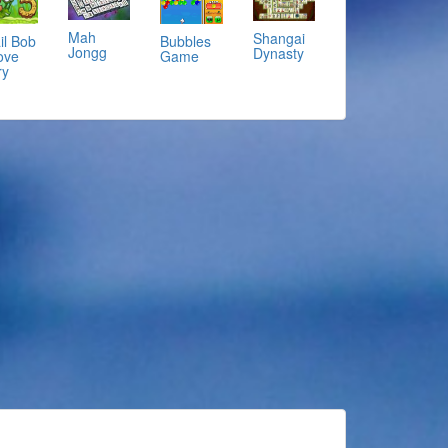
Mah
Shangai
il Bob
Bubbles
Jongg
Dynasty
ove
Game
ry