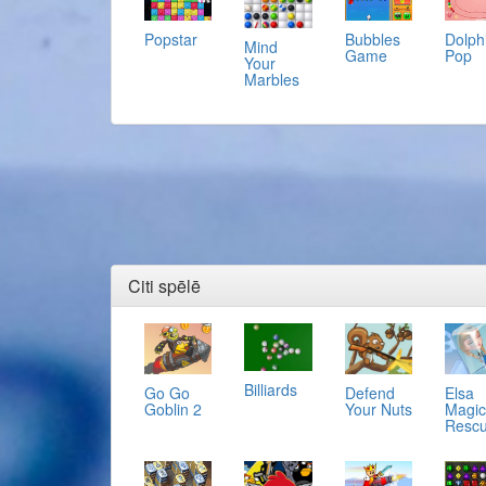
Popstar
Bubbles
Dolph
Mind
Game
Pop
Your
Marbles
Citi spēlē
Billiards
Go Go
Defend
Elsa
Goblin 2
Your Nuts
Magic
Resc