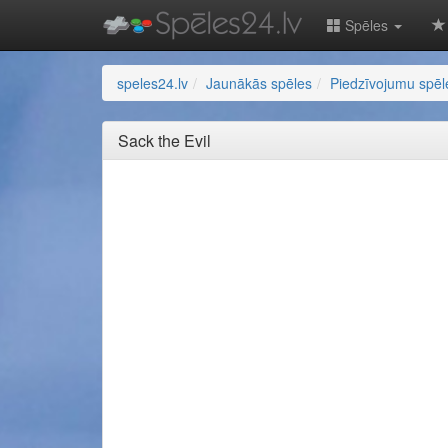
Spēles
speles24.lv
Jaunākās spēles
Piedzīvojumu spēl
Sack the Evil