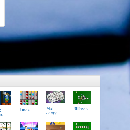
Mah
Billiards
Lines
d
Jongg
ke