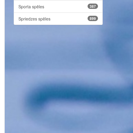
Sporta spēles
387
Spriedzes spēles
899