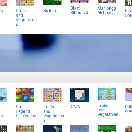
Mahjongg
Blast
Solitare
in
Klo
Fruits
Alchemy
Billiards 4
Soli
and
Vegetables
2
Fruits
Bub
Fruit
2048
Fruits
and
Sho
Legend
and
Vegetables
ue
Elimination
Vegetables
2