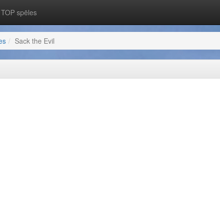
TOP spēles
es
Sack the Evil