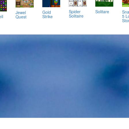
Spider
Solitare
Sna
Gold
Jewel
Solitaire
5 L
ll
Strike
Quest
Sto