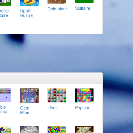
Solitaire
Goldminer
ndike
Uphill
taire
Rush 6
ble
Lines
Popstar
Gem
oter
Mine