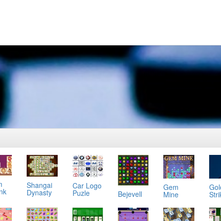
m
Shangai
Car Logo
Gol
Gem
ink
Dynasty
Puzle
Bejevell
Stri
Mine