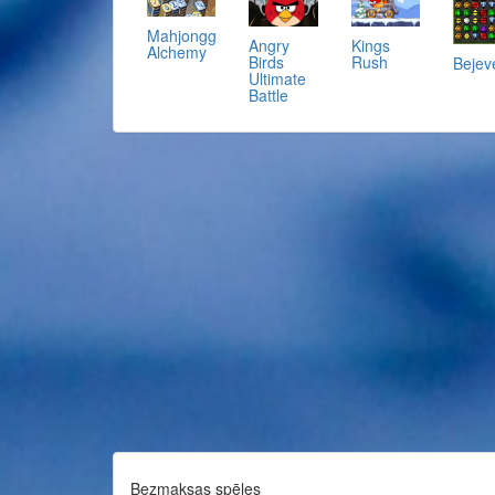
Mahjongg
Angry
Kings
Alchemy
Birds
Rush
Bejeve
Ultimate
Battle
Bezmaksas spēles