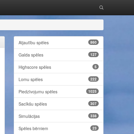
Atjautību spēles
860
Galda spēles
127
Highscore spēles
5
Lomu spēles
222
Piedzīvojumu spēles
1025
Sacīkšu spēles
307
Simulācijas
338
Spēles bērniem
23