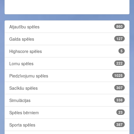
Atjautību spēles
860
Galda spēles
127
Highscore spēles
5
Lomu spēles
222
Piedzīvojumu spēles
1025
Sacīkšu spēles
307
Simulācijas
338
Spēles bērniem
23
Sporta spēles
387