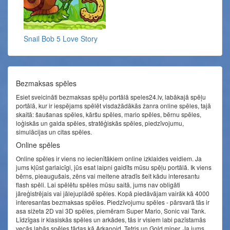
Snail Bob 5 Love Story
Bezmaksas spēles
Esiet sveicināti bezmaksas spēļu portālā speles24.lv, labākajā spēļu
portālā, kur ir iespējams spēlēt visdažādākās žanra online spēles, tajā
skaitā: šaušanas spēles, kāršu spēles, mario spēles, bērnu spēles,
loģiskās un galda spēles, stratēģiskās spēles, piedzīvojumu,
simulācijas un citas spēles.
Online spēles
Online spēles ir viens no iecienītākiem online izklaides veidiem. Ja
jums kļūst garlaicīgi, jūs esat laipni gaidīts mūsu spēļu portālā. Ik viens
bērns, pieaugušais, zēns vai meitene atradīs šeit kādu interesantu
flash spēli. Lai spēlētu spēles mūsu saitā, jums nav obligāti
jāreģistrējais vai jālejuplādē spēles. Kopā piedāvājam vairāk kā 4000
interesantas bezmaksas spēles. Piedzīvojumu spēles - pārsvarā tās ir
asa sižeta 2D vai 3D spēles, piemēram Super Mario, Sonic vai Tank.
Līdzīgas ir klasiskās spēles un arkādes, tās ir visiem labi pazīstamās
vecās labās spēles tādas kā Arkanoid, Tetris un Gold miner. Ja jums