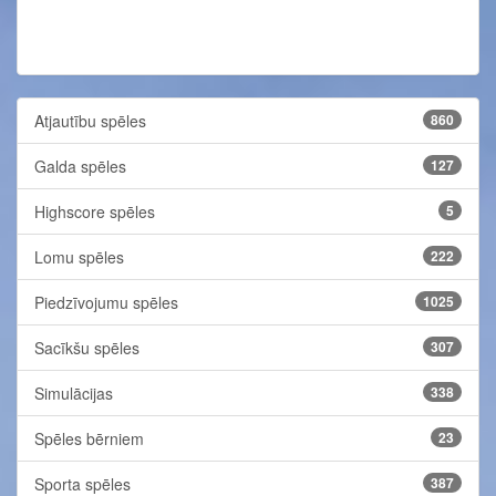
Atjautību spēles
860
Galda spēles
127
Highscore spēles
5
Lomu spēles
222
Piedzīvojumu spēles
1025
Sacīkšu spēles
307
Simulācijas
338
Spēles bērniem
23
Sporta spēles
387