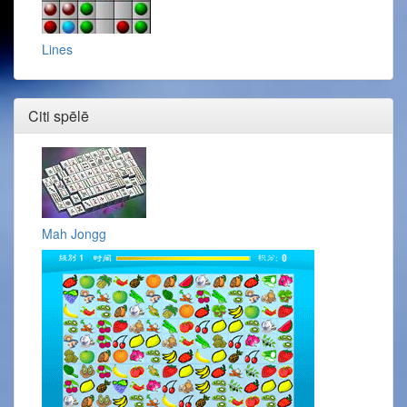
Lines
Citi spēlē
Mah Jongg