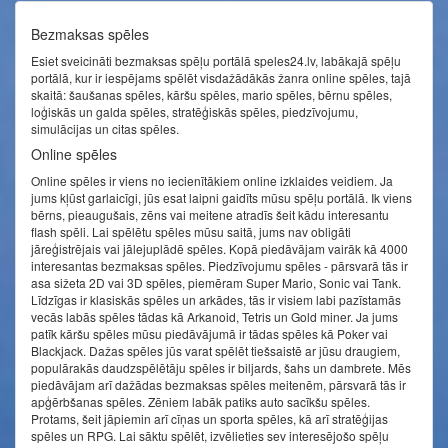
Bezmaksas spēles
Esiet sveicināti bezmaksas spēļu portālā speles24.lv, labākajā spēļu
portālā, kur ir iespējams spēlēt visdažādākās žanra online spēles, tajā
skaitā: šaušanas spēles, kāršu spēles, mario spēles, bērnu spēles,
loģiskās un galda spēles, stratēģiskās spēles, piedzīvojumu,
simulācijas un citas spēles.
Online spēles
Online spēles ir viens no iecienītākiem online izklaides veidiem. Ja
jums kļūst garlaicīgi, jūs esat laipni gaidīts mūsu spēļu portālā. Ik viens
bērns, pieaugušais, zēns vai meitene atradīs šeit kādu interesantu
flash spēli. Lai spēlētu spēles mūsu saitā, jums nav obligāti
jāreģistrējais vai jālejuplādē spēles. Kopā piedāvājam vairāk kā 4000
interesantas bezmaksas spēles. Piedzīvojumu spēles - pārsvarā tās ir
asa sižeta 2D vai 3D spēles, piemēram Super Mario, Sonic vai Tank.
Līdzīgas ir klasiskās spēles un arkādes, tās ir visiem labi pazīstamās
vecās labās spēles tādas kā Arkanoid, Tetris un Gold miner. Ja jums
patīk kāršu spēles mūsu piedāvājumā ir tādas spēles kā Poker vai
Blackjack. Dažas spēles jūs varat spēlēt tiešsaistē ar jūsu draugiem,
populārakās daudzspēlētāju spēles ir biljards, šahs un dambrete. Mēs
piedāvājam arī dažādas bezmaksas spēles meitenēm, pārsvarā tās ir
apģērbšanas spēles. Zēniem labāk patiks auto sacīkšu spēles.
Protams, šeit jāpiemin arī cīņas un sporta spēles, kā arī stratēģijas
spēles un RPG. Lai sāktu spēlēt, izvēlieties sev interesējošo spēļu