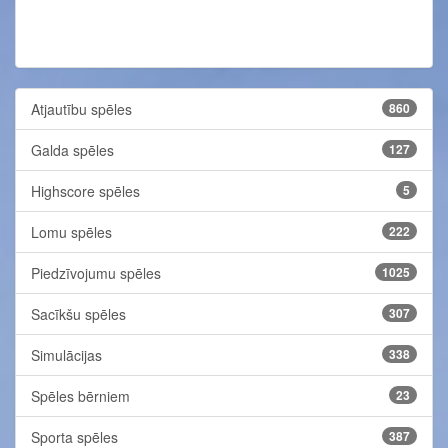
Atjautību spēles
860
Galda spēles
127
Highscore spēles
5
Lomu spēles
222
Piedzīvojumu spēles
1025
Sacīkšu spēles
307
Simulācijas
338
Spēles bērniem
23
Sporta spēles
387