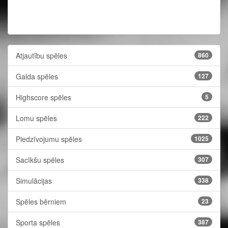
Atjautību spēles
860
Galda spēles
127
Highscore spēles
5
Lomu spēles
222
Piedzīvojumu spēles
1025
Sacīkšu spēles
307
Simulācijas
338
Spēles bērniem
23
Sporta spēles
387