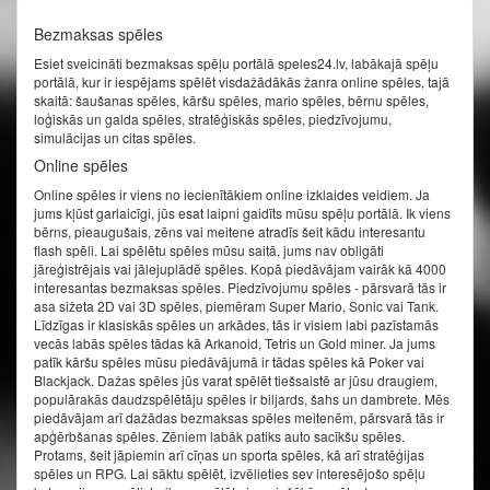
Bezmaksas spēles
Esiet sveicināti bezmaksas spēļu portālā speles24.lv, labākajā spēļu
portālā, kur ir iespējams spēlēt visdažādākās žanra online spēles, tajā
skaitā: šaušanas spēles, kāršu spēles, mario spēles, bērnu spēles,
loģiskās un galda spēles, stratēģiskās spēles, piedzīvojumu,
simulācijas un citas spēles.
Online spēles
Online spēles ir viens no iecienītākiem online izklaides veidiem. Ja
jums kļūst garlaicīgi, jūs esat laipni gaidīts mūsu spēļu portālā. Ik viens
bērns, pieaugušais, zēns vai meitene atradīs šeit kādu interesantu
flash spēli. Lai spēlētu spēles mūsu saitā, jums nav obligāti
jāreģistrējais vai jālejuplādē spēles. Kopā piedāvājam vairāk kā 4000
interesantas bezmaksas spēles. Piedzīvojumu spēles - pārsvarā tās ir
asa sižeta 2D vai 3D spēles, piemēram Super Mario, Sonic vai Tank.
Līdzīgas ir klasiskās spēles un arkādes, tās ir visiem labi pazīstamās
vecās labās spēles tādas kā Arkanoid, Tetris un Gold miner. Ja jums
patīk kāršu spēles mūsu piedāvājumā ir tādas spēles kā Poker vai
Blackjack. Dažas spēles jūs varat spēlēt tiešsaistē ar jūsu draugiem,
populārakās daudzspēlētāju spēles ir biljards, šahs un dambrete. Mēs
piedāvājam arī dažādas bezmaksas spēles meitenēm, pārsvarā tās ir
apģērbšanas spēles. Zēniem labāk patiks auto sacīkšu spēles.
Protams, šeit jāpiemin arī cīņas un sporta spēles, kā arī stratēģijas
spēles un RPG. Lai sāktu spēlēt, izvēlieties sev interesējošo spēļu