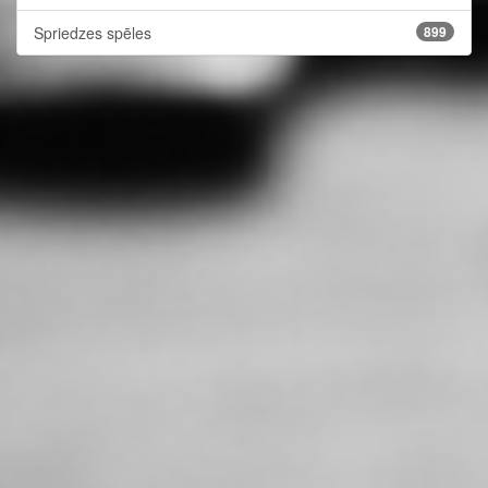
Spriedzes spēles
899