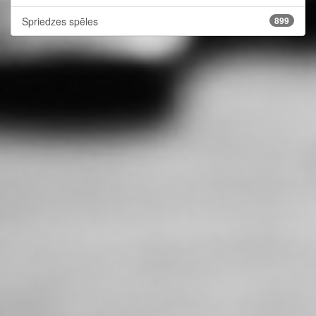
Spriedzes spēles
899