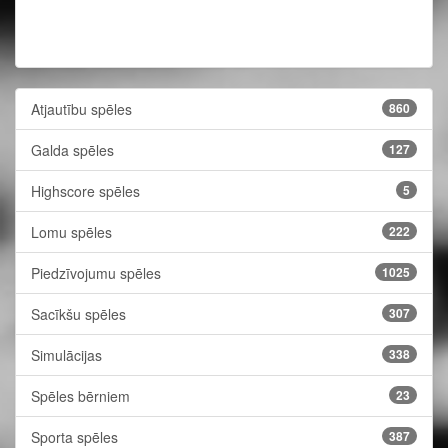
Atjautību spēles
860
Galda spēles
127
Highscore spēles
5
Lomu spēles
222
Piedzīvojumu spēles
1025
Sacīkšu spēles
307
Simulācijas
338
Spēles bērniem
23
Sporta spēles
387