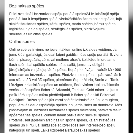
Bezmaksas spēles
Esiet sveicināti bezmaksas spēļu portālā speles24.lv, labākajā spēļu
portālā, kur ir iespējams spēlēt visdažādākās žanra online spēles, tajā
skaitā: šaušanas spēles, kāršu spēles, mario spēles, bērnu spēles,
loģiskās un galda spēles, stratēģiskās spēles, piedzīvojumu,
simulācijas un citas spēles.
Online spēles
Online spēles ir viens no iecienītākiem online izklaides veidiem. Ja
jums kļūst garlaicīgi, jūs esat laipni gaidīts mūsu spēļu portālā. Ik viens
bērns, pieaugušais, zēns vai meitene atradīs šeit kādu interesantu
flash spēli. Lai spēlētu spēles mūsu saitā, jums nav obligāti
jāreģistrējais vai jālejuplādē spēles. Kopā piedāvājam vairāk kā 4000
interesantas bezmaksas spēles. Piedzīvojumu spēles - pārsvarā tās ir
asa sižeta 2D vai 3D spēles, piemēram Super Mario, Sonic vai Tank.
Līdzīgas ir klasiskās spēles un arkādes, tās ir visiem labi pazīstamās
vecās labās spēles tādas kā Arkanoid, Tetris un Gold miner. Ja jums
patīk kāršu spēles mūsu piedāvājumā ir tādas spēles kā Poker vai
Blackjack. Dažas spēles jūs varat spēlēt tiešsaistē ar jūsu draugiem,
populārakās daudzspēlētāju spēles ir biljards, šahs un dambrete. Mēs
piedāvājam arī dažādas bezmaksas spēles meitenēm, pārsvarā tās ir
apģērbšanas spēles. Zēniem labāk patiks auto sacīkšu spēles.
Protams, šeit jāpiemin arī cīņas un sporta spēles, kā arī stratēģijas
spēles un RPG. Lai sāktu spēlēt, izvēlieties sev interesējošo spēļu
kategoriju un spēli. Laiks uzspēlēt aizraujošākās spēles!