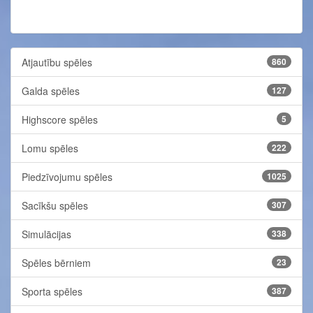
Atjautību spēles
860
Galda spēles
127
Highscore spēles
5
Lomu spēles
222
Piedzīvojumu spēles
1025
Sacīkšu spēles
307
Simulācijas
338
Spēles bērniem
23
Sporta spēles
387