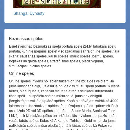
Shangai Dynasty
Bezmaksas spēles
Esiet sveicināti bezmaksas spēļu portālā speles24.lv, labākajā spēļu
portālā, kur ir iespējams spēlēt visdažādākās žanra online spēles, tajā
skaitā: šaušanas spēles, kāršu spēles, mario spēles, bērnu spēles,
loģiskās un galda spēles, stratēģiskās spēles, piedzīvojumu,
simulācijas un citas spēles.
Online spēles
Online spēles ir viens no iecienītākiem online izklaides veidiem. Ja
jums kļūst garlaicīgi, jūs esat laipni gaidīts mūsu spēļu portālā. Ik viens
bērns, pieaugušais, zēns vai meitene atradīs šeit kādu interesantu
flash spēli. Lai spēlētu spēles mūsu saitā, jums nav obligāti
jāreģistrējais vai jālejuplādē spēles. Kopā piedāvājam vairāk kā 4000
interesantas bezmaksas spēles. Piedzīvojumu spēles - pārsvarā tās ir
asa sižeta 2D vai 3D spēles, piemēram Super Mario, Sonic vai Tank.
Līdzīgas ir klasiskās spēles un arkādes, tās ir visiem labi pazīstamās
vecās labās spēles tādas kā Arkanoid, Tetris un Gold miner. Ja jums
patīk kāršu spēles mūsu piedāvājumā ir tādas spēles kā Poker vai