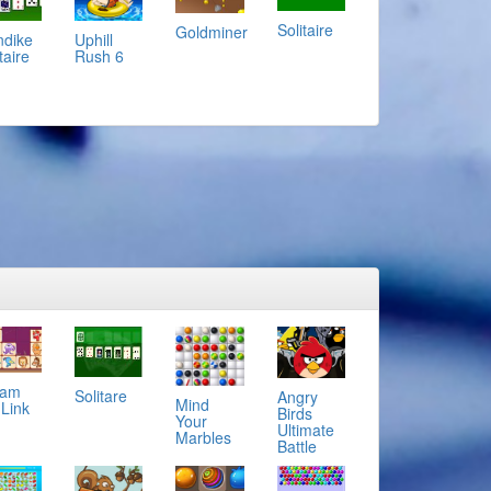
Solitaire
Goldminer
ndike
Uphill
taire
Rush 6
eam
Solitare
Angry
Mind
 Link
Birds
Your
Ultimate
Marbles
Battle