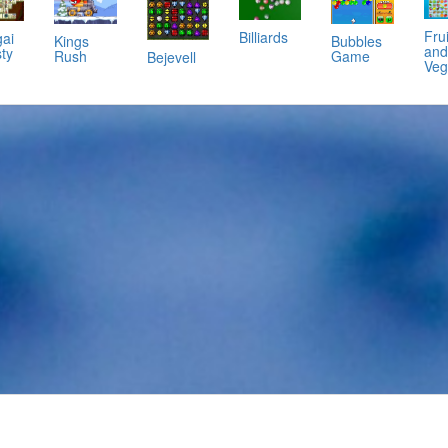
Frui
Billiards
ai
Kings
Bubbles
and
ty
Rush
Game
Bejevell
Veg