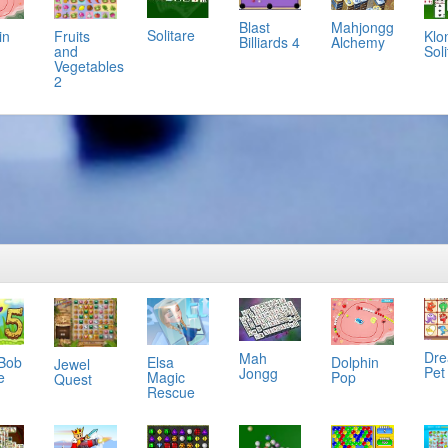
Mahjongg
Blast
Solitare
in
Klo
Fruits
Alchemy
Billiards 4
Soli
and
Vegetables
2
Dr
Mah
 Bob
Elsa
Dolphin
Jewel
Pet
Jongg
e
Magic
Pop
Quest
Rescue