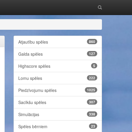
Atjautību spēles
860
Galda spēles
127
Highscore spēles
5
Lomu spēles
222
Piedzīvojumu spēles
1025
Sacīkšu spēles
307
Simulācijas
338
Spēles bērniem
23