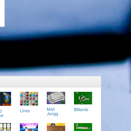
Mah
Billiards
Lines
d
Jongg
ke