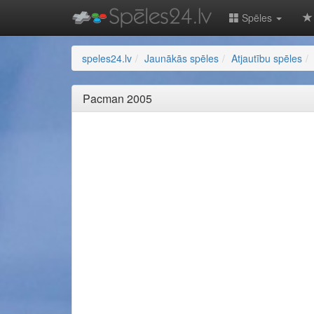
Spēles
speles24.lv
Jaunākās spēles
Atjautību spēles
Pacman 2005