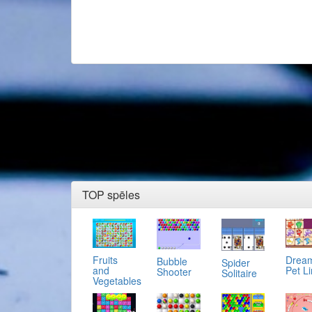
TOP spēles
Fruits
Drea
Bubble
Spider
and
Pet L
Shooter
Solitaire
Vegetables