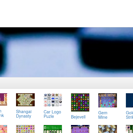
m
Shangai
Car Logo
Gol
Gem
ink
Dynasty
Puzle
Bejevell
Stri
Mine