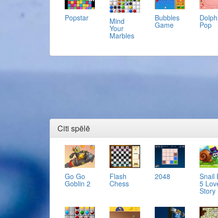
Popstar
Bubbles
Dolph
Mind
Game
Pop
Your
Marbles
Citi spēlē
Go Go
Flash
2048
Snail
Goblin 2
Chess
5 Lov
Story