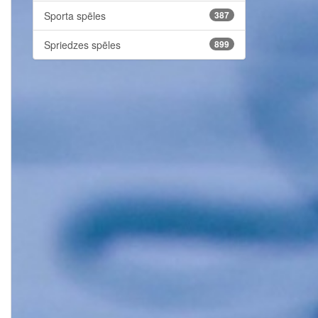
Sporta spēles
387
Spriedzes spēles
899