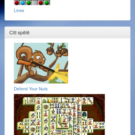
Lines
Citi spēlē
Defend Your Nuts