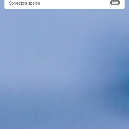
Spriedzes spēles
899