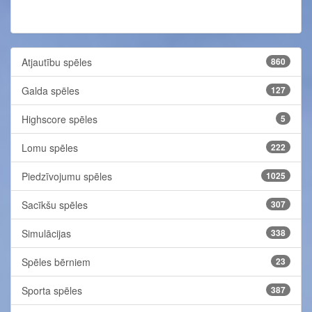
Atjautību spēles
860
Galda spēles
127
Highscore spēles
5
Lomu spēles
222
Piedzīvojumu spēles
1025
Sacīkšu spēles
307
Simulācijas
338
Spēles bērniem
23
Sporta spēles
387