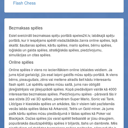
Flash Chess
Bezmaksas spēles
Esiet sveicināti bezmaksas spēļu portālā speles24.lv, labākajā spēļu
portālā, kur ir iespējams spēlēt visdažādākās žanra online spēles, tajā
skaitā: šaušanas spēles, kāršu spēles, mario spēles, bērnu spēles,
loģiskās un galda spēles, stratēģiskās spēles, piedzīvojumu,
simulācijas un citas spēles.
Online spēles
Online spēles ir viens no iecienītākiem online izklaides veidiem. Ja
jums kļūst garlaicīgi, jūs esat laipni gaidīts mūsu spēļu portālā. Ik viens
bērns, pieaugušais, zēns vai meitene atradīs šeit kādu interesantu
flash spēli. Lai spēlētu spēles mūsu saitā, jums nav obligāti
jāreģistrējais vai jālejuplādē spēles. Kopā piedāvājam vairāk kā 4000
interesantas bezmaksas spēles. Piedzīvojumu spēles - pārsvarā tās ir
asa sižeta 2D vai 3D spēles, piemēram Super Mario, Sonic vai Tank.
Līdzīgas ir klasiskās spēles un arkādes, tās ir visiem labi pazīstamās
vecās labās spēles tādas kā Arkanoid, Tetris un Gold miner. Ja jums
patīk kāršu spēles mūsu piedāvājumā ir tādas spēles kā Poker vai
Blackjack. Dažas spēles jūs varat spēlēt tiešsaistē ar jūsu draugiem,
populārakās daudzspēlētāju spēles ir biljards, šahs un dambrete. Mēs
piedāvājam arī dažādas bezmaksas spēles meitenēm, pārsvarā tās ir