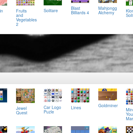
Mahjongg
Blast
Solitare
in
Klo
Fruits
Alchemy
Billiards 4
Soli
and
Vegetables
2
Goldminer
Car Logo
Lines
Jewel
Min
Puzle
Quest
You
Mar