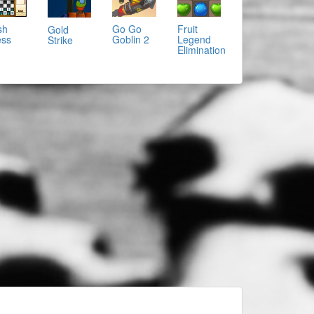
sh
Go Go
Fruit
Gold
ss
Goblin 2
Legend
Strike
Elimination