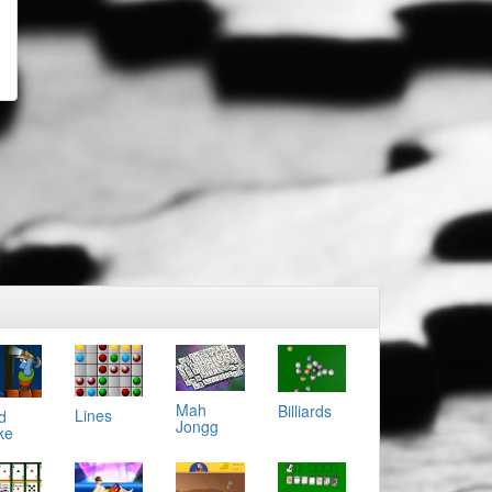
Mah
Billiards
Lines
d
Jongg
ke