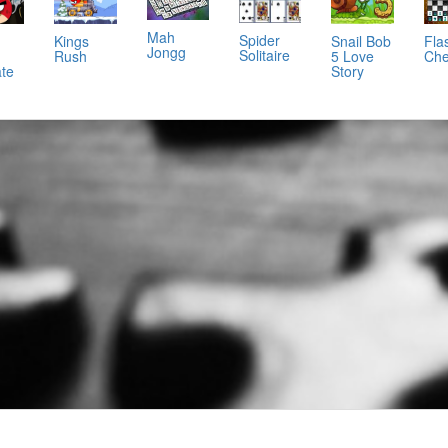
Mah
Spider
Kings
Snail Bob
Fla
Jongg
Solitaire
Rush
5 Love
Che
ate
Story