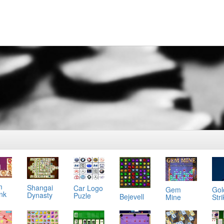
m
Shangai
Car Logo
Gol
Gem
ink
Dynasty
Puzle
Bejevell
Stri
Mine