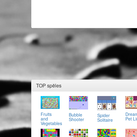
TOP spēles
Fruits
Drea
Bubble
Spider
and
Pet L
Shooter
Solitaire
Vegetables