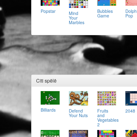
Popstar
Bubbles
Dolph
Mind
Game
Pop
Your
Marbles
Citi spēlē
Billiards
Defend
2048
Fruits
Your Nuts
and
Vegetables
2