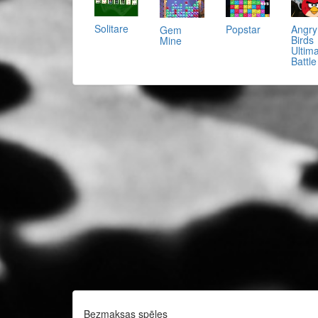
Solitare
Popstar
Angry
Gem
Birds
Mine
Ultim
Battle
Bezmaksas spēles