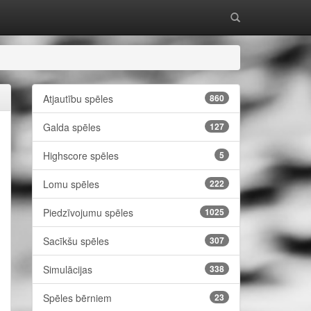
Atjautību spēles
860
Galda spēles
127
Highscore spēles
5
Lomu spēles
222
Piedzīvojumu spēles
1025
Sacīkšu spēles
307
Simulācijas
338
Spēles bērniem
23