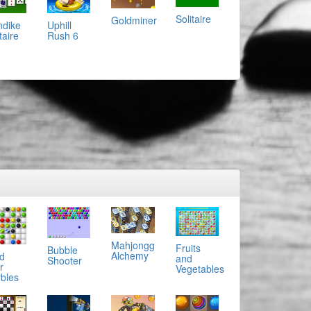
Solitaire
Goldminer
ndike
Uphill
taire
Rush 6
Mahjongg
Fruits
Bubble
Alchemy
d
and
Shooter
r
Vegetables
bles