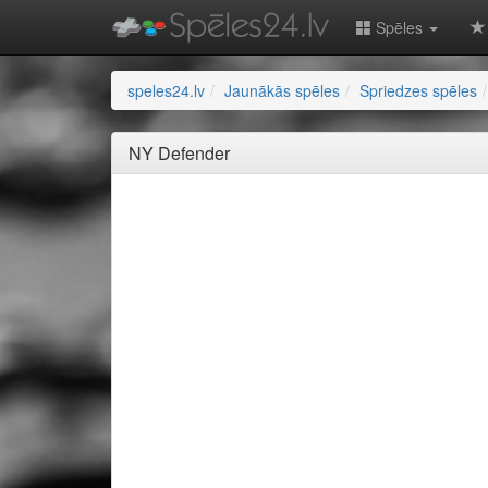
Spēles
speles24.lv
Jaunākās spēles
Spriedzes spēles
NY Defender