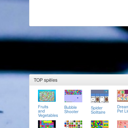
TOP spēles
Fruits
Drea
Bubble
Spider
and
Pet L
Shooter
Solitaire
Vegetables