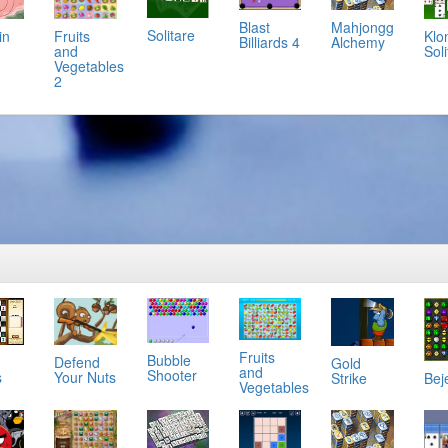
Mahjongg
Blast
Solitare
in
Klo
Fruits
Alchemy
Billiards 4
Soli
and
Vegetables
2
Fruits
Bubble
Defend
Gold
and
Shooter
s
Your Nuts
Bej
Strike
Vegetables