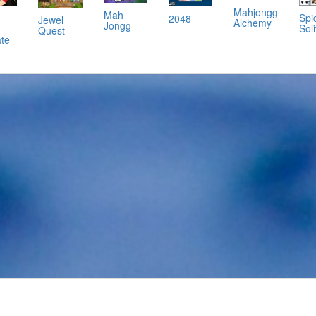
Mahjongg
Mah
Spi
2048
Jewel
Alchemy
Jongg
Soli
Quest
ate