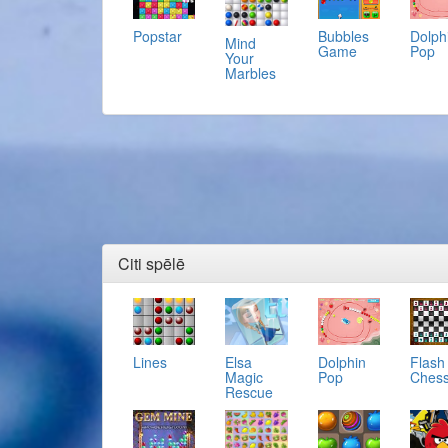
Popstar
Bubbles
Dolph
Mind
Game
Pop
Your
Marbles
Citi spēlē
Lines
Elsa
Dolphin
Flash
Magic
Pop
Ches
Rescue