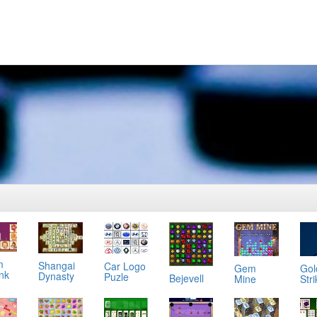
m
Shangai
Car Logo
Gol
Gem
ink
Dynasty
Puzle
Bejevell
Stri
Mine