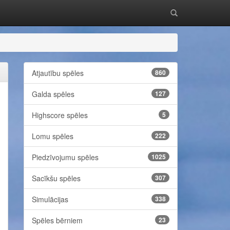
Atjautību spēles
860
Galda spēles
127
Highscore spēles
5
Lomu spēles
222
Piedzīvojumu spēles
1025
Sacīkšu spēles
307
Simulācijas
338
Spēles bērniem
23