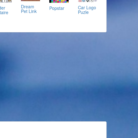
Dream
Car Logo
der
Popstar
Pet Link
Puzle
taire