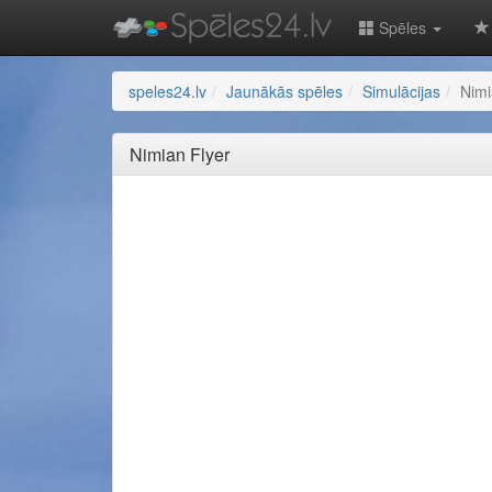
Spēles
speles24.lv
Jaunākās spēles
Simulācijas
Nimi
Nimian Flyer