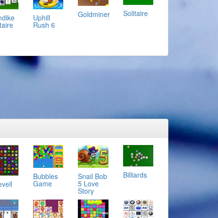
Solitaire
Goldminer
ndike
Uphill
taire
Rush 6
Billiards
Bubbles
Snail Bob
Game
5 Love
evell
Story