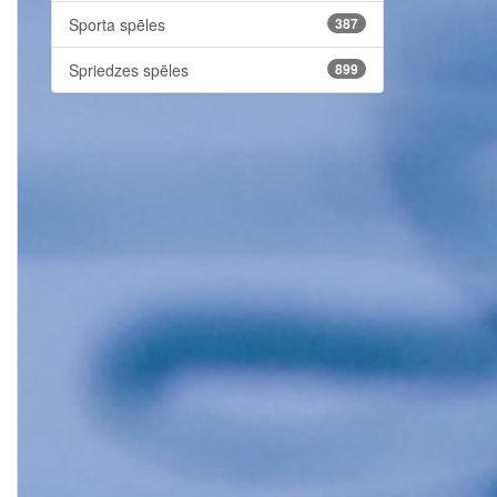
Sporta spēles
387
Spriedzes spēles
899