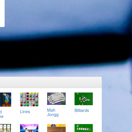
Mah
Billiards
Lines
d
Jongg
ke