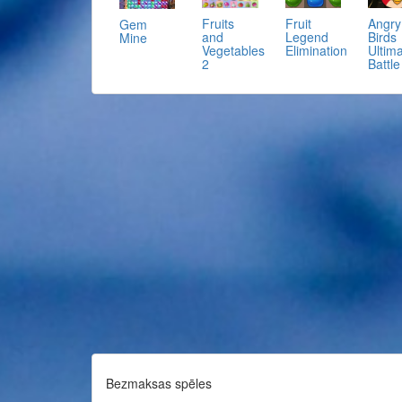
Fruit
Angry
Fruits
Gem
Legend
Birds
and
Mine
Elimination
Ultim
Vegetables
Battle
2
Bezmaksas spēles