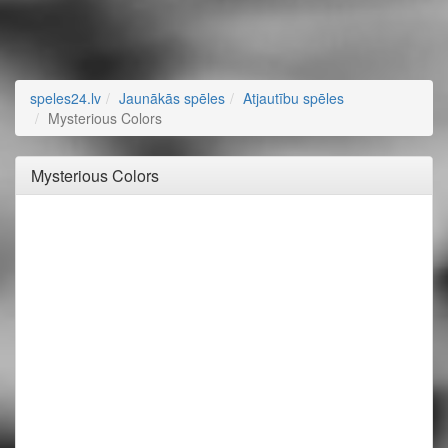
speles24.lv
Jaunākās spēles
Atjautību spēles
Mysterious Colors
Mysterious Colors