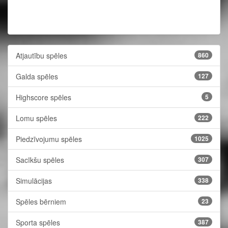
Atjautību spēles
860
Galda spēles
127
Highscore spēles
5
Lomu spēles
222
Piedzīvojumu spēles
1025
Sacīkšu spēles
307
Simulācijas
338
Spēles bērniem
23
Sporta spēles
387