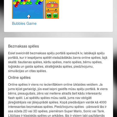
Bubbles Game
Bezmaksas spēles
Esiet sveicināti bezmaksas spēļu portālā speles24.lv, labākajā spēļu
portālā, kur ir iespējams spēlēt visdažādākās žanra online spēles, tajā
skaitā: šaušanas spēles, kāršu spēles, mario spēles, bērnu spēles,
loģiskās un galda spēles, stratēģiskās spēles, piedzīvojumu,
simulācijas un citas spēles.
Online spēles
Online spēles ir viens no iecienītākiem online izklaides veidiem. Ja
jums kļūst garlaicīgi, jūs esat laipni gaidīts mūsu spēļu portālā. Ik viens
bērns, pieaugušais, zēns vai meitene atradīs šeit kādu interesantu
flash spēli. Lai spēlētu spēles mūsu saitā, jums nav obligāti
jāreģistrējais vai jālejuplādē spēles. Kopā piedāvājam vairāk kā 4000
interesantas bezmaksas spēles. Piedzīvojumu spēles - pārsvarā tās ir
asa sižeta 2D vai 3D spēles, piemēram Super Mario, Sonic vai Tank.
Līdzīgas ir klasiskās spēles un arkādes, tās ir visiem labi pazīstamās