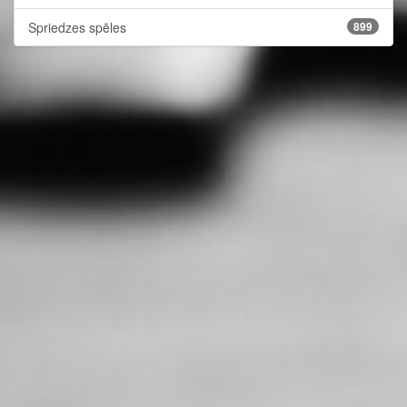
Spriedzes spēles
899