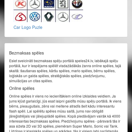
Car Logo Puzle
Bezmaksas spēles
Esiet sveicināti bezmaksas spēļu portālā speles24.lv, labākajā spēļu
portālā, kur ir iespējams spēlēt visdažādākās žanra online spēles, tajā
skaitā: šaušanas spēles, kāršu spēles, mario spēles, bērnu spēles,
loģiskās un galda spēles, stratēģiskās spēles, piedzīvojumu,
simulācijas un citas spēles.
Online spēles
Online spēles ir viens no iecienītākiem online izklaides veidiem. Ja
jums kļūst garlaicīgi, jūs esat laipni gaidīts mūsu spēļu portālā. Ik viens
bērns, pieaugušais, zēns vai meitene atradīs šeit kādu interesantu
flash spēli. Lai spēlētu spēles mūsu saitā, jums nav obligāti
jāreģistrējais vai jālejuplādē spēles. Kopā piedāvājam vairāk kā 4000
interesantas bezmaksas spēles. Piedzīvojumu spēles - pārsvarā tās ir
asa sižeta 2D vai 3D spēles, piemēram Super Mario, Sonic vai Tank.
Līdzīgas ir klasiskās spēles un arkādes, tās ir visiem labi pazīstamās