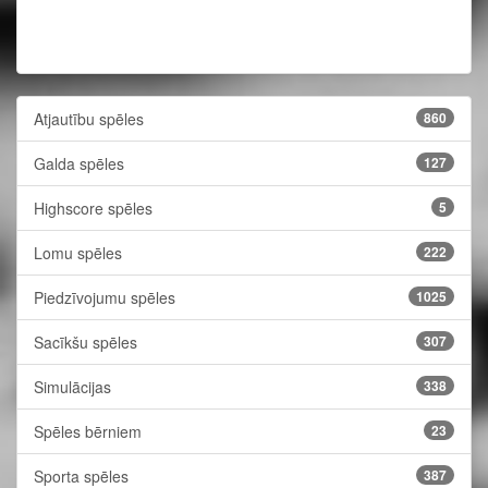
Atjautību spēles
860
Galda spēles
127
Highscore spēles
5
Lomu spēles
222
Piedzīvojumu spēles
1025
Sacīkšu spēles
307
Simulācijas
338
Spēles bērniem
23
Sporta spēles
387