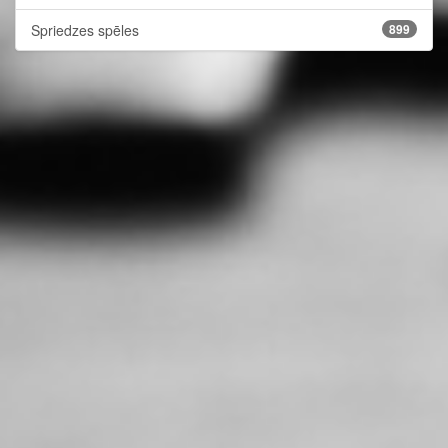
Spriedzes spēles
899