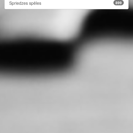
Spriedzes spēles
899