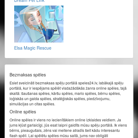
Elsa Magic Rescue
Bezmaksas spēles
Esiet sveicināti bezmaksas spēļu portālā speles24.lv, labākajā spēļu
portālā, kur ir iespējams spēlēt visdažādākās žanra online spēles, tajā
skaitā: šaušanas spēles, kāršu spēles, mario spēles, bērnu spēles,
loģiskās un galda spēles, stratēģiskās spēles, piedzīvojumu,
simulācijas un citas spēles.
Online spēles
Online spēles ir viens no iecienītākiem online izklaides veidiem. Ja
jums kļūst garlaicīgi, jūs esat laipni gaidīts mūsu spēļu portālā. Ik viens
bērns, pieaugušais, zēns vai meitene atradīs šeit kādu interesantu
flash spēli. Lai spēlētu spēles mūsu saitā, jums nav obligāti