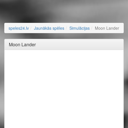
speles24.lv
Jaunākās spēles
Simulācijas
Moon Lander
Moon Lander