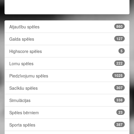
Atjautību spēles
860
Galda spēles
127
Highscore spēles
5
Lomu spēles
222
Piedzīvojumu spēles
1025
Sacīkšu spēles
307
Simulācijas
338
Spēles bērniem
23
Sporta spēles
387