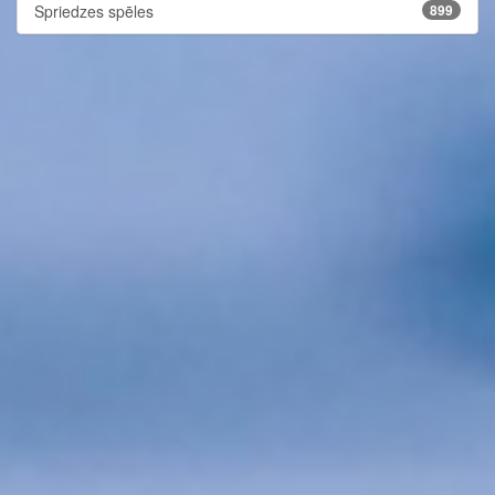
Spriedzes spēles
899