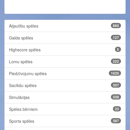
Atjautību spēles
860
Galda spēles
127
Highscore spēles
5
Lomu spēles
222
Piedzīvojumu spēles
1025
Sacīkšu spēles
307
Simulācijas
338
Spēles bērniem
23
Sporta spēles
387