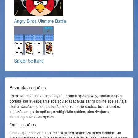
Angry Birds Ultimate Battle
Spider Solitaire
Bezmaksas spēles
Esiet sveicināti bezmaksas spēļu portālā speles24.lv, labākajā spēļu
portālā, kur ir iespējams spēlēt visdažādākās žanra online spēles, tajā
skaitā: šaušanas spēles, kāršu spēles, mario spēles, bērnu spēles,
loģiskās un galda spēles, stratēģiskās spēles, piedzīvojumu,
simulācijas un citas spēles.
Online spēles
Online spēles ir viens no iecienītākiem online izklaides veidiem. Ja
jums kļūst garlaicīgi, jūs esat laipni gaidīts mūsu spēļu portālā. Ik viens