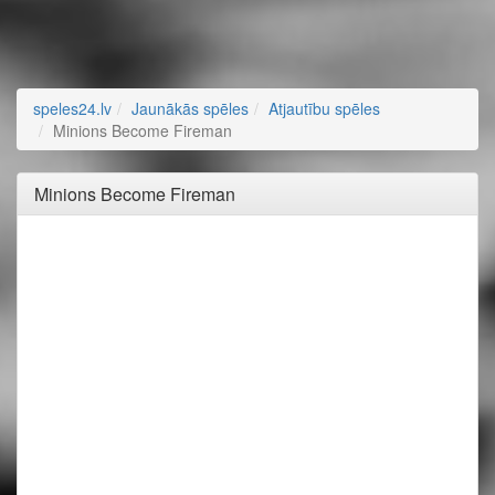
speles24.lv
Jaunākās spēles
Atjautību spēles
Minions Become Fireman
Minions Become Fireman