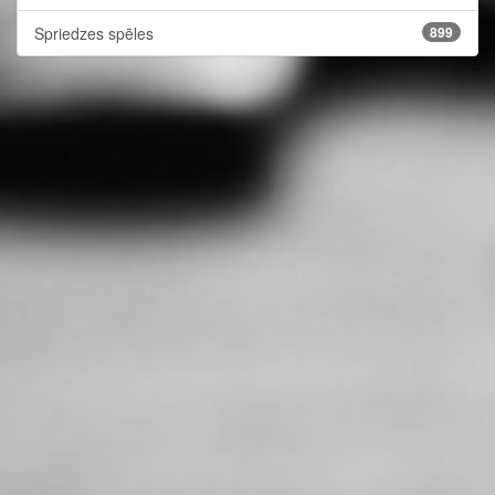
Spriedzes spēles
899