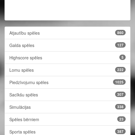
Atjautību spēles
860
Galda spēles
127
Highscore spēles
5
Lomu spēles
222
Piedzīvojumu spēles
1025
Sacīkšu spēles
307
Simulācijas
338
Spēles bērniem
23
Sporta spēles
387