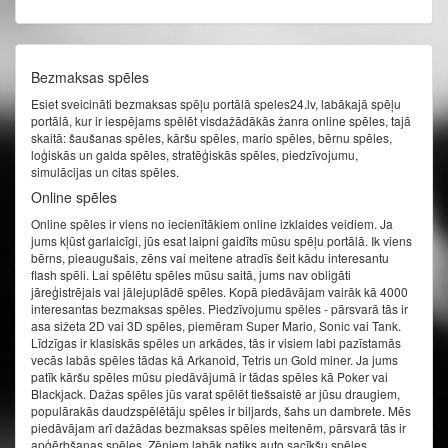
Bezmaksas spēles
Esiet sveicināti bezmaksas spēļu portālā speles24.lv, labākajā spēļu
portālā, kur ir iespējams spēlēt visdažādākās žanra online spēles, tajā
skaitā: šaušanas spēles, kāršu spēles, mario spēles, bērnu spēles,
loģiskās un galda spēles, stratēģiskās spēles, piedzīvojumu,
simulācijas un citas spēles.
Online spēles
Online spēles ir viens no iecienītākiem online izklaides veidiem. Ja
jums kļūst garlaicīgi, jūs esat laipni gaidīts mūsu spēļu portālā. Ik viens
bērns, pieaugušais, zēns vai meitene atradīs šeit kādu interesantu
flash spēli. Lai spēlētu spēles mūsu saitā, jums nav obligāti
jāreģistrējais vai jālejuplādē spēles. Kopā piedāvājam vairāk kā 4000
interesantas bezmaksas spēles. Piedzīvojumu spēles - pārsvarā tās ir
asa sižeta 2D vai 3D spēles, piemēram Super Mario, Sonic vai Tank.
Līdzīgas ir klasiskās spēles un arkādes, tās ir visiem labi pazīstamās
vecās labās spēles tādas kā Arkanoid, Tetris un Gold miner. Ja jums
patīk kāršu spēles mūsu piedāvājumā ir tādas spēles kā Poker vai
Blackjack. Dažas spēles jūs varat spēlēt tiešsaistē ar jūsu draugiem,
populārakās daudzspēlētāju spēles ir biljards, šahs un dambrete. Mēs
piedāvājam arī dažādas bezmaksas spēles meitenēm, pārsvarā tās ir
apģērbšanas spēles. Zēniem labāk patiks auto sacīkšu spēles.