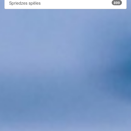
Spriedzes spēles
899