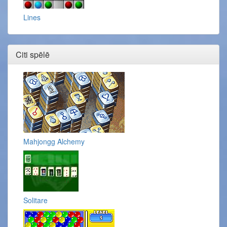
Lines
Citi spēlē
Mahjongg Alchemy
Solitare