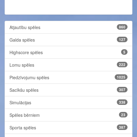
Atjautību spēles
860
Galda spēles
127
Highscore spēles
5
Lomu spēles
222
Piedzīvojumu spēles
1025
Sacīkšu spēles
307
Simulācijas
338
Spēles bērniem
23
Sporta spēles
387