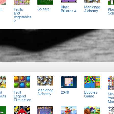
Mahjongg
Blast
Solitare
in
Klo
Fruits
Alchemy
Billiards 4
Soli
and
Vegetables
2
Mahjongg
nd
Fruit
2048
Bubbles
Alchemy
Min
Nuts
Legend
Game
You
Elimination
Mar