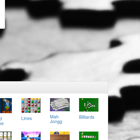
Mah
Billiards
Lines
d
Jongg
ke