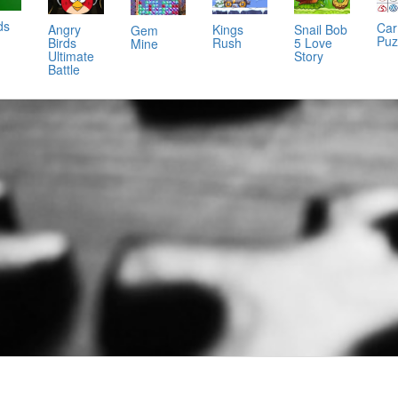
rds
Car
Angry
Kings
Snail Bob
Gem
Puz
Birds
Rush
5 Love
Mine
Ultimate
Story
Battle