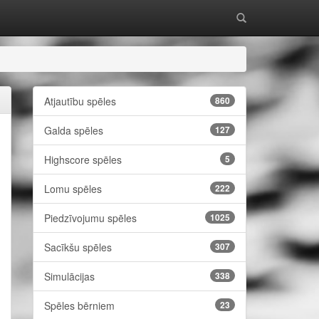
Atjautību spēles
860
Galda spēles
127
Highscore spēles
5
Lomu spēles
222
Piedzīvojumu spēles
1025
Sacīkšu spēles
307
Simulācijas
338
Spēles bērniem
23