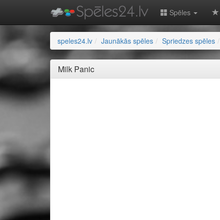
Spēles
speles24.lv
Jaunākās spēles
Spriedzes spēles
Milk Panic