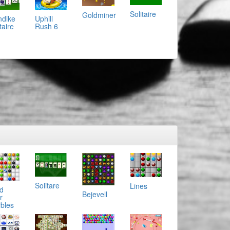
Solitaire
Goldminer
ndike
Uphill
taire
Rush 6
Solitare
Lines
d
Bejevell
r
bles