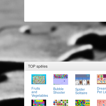
TOP spēles
Fruits
Drea
Bubble
Spider
and
Pet L
Shooter
Solitaire
Vegetables