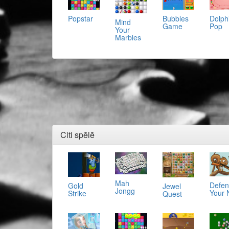
Popstar
Bubbles
Dolph
Mind
Game
Pop
Your
Marbles
Citi spēlē
Mah
Defe
Gold
Jewel
Jongg
Your 
Strike
Quest