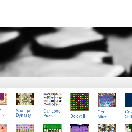
m
Shangai
Car Logo
Gol
Gem
ink
Dynasty
Puzle
Bejevell
Stri
Mine