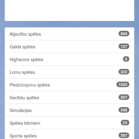
Atjautību spēles
860
Galda spēles
127
Highscore spēles
5
Lomu spēles
222
Piedzīvojumu spēles
1025
Sacīkšu spēles
307
Simulācijas
338
Spēles bērniem
23
Sporta spēles
387