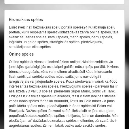
Bezmaksas spēles
Esiet sveicināti bezmaksas spēļu portālā speles24.lv, labākajā spēļu
portālā, kur ir iespējams spēlēt visdažādākās žanra online spēles, tajā
skaitā: šaušanas spēles, kāršu spēles, mario spēles, bērnu spēles,
loģiskās un galda spēles, stratēģiskās spēles, piedzīvojumu,
simulācijas un citas spēles.
Online spēles
Online spēles ir viens no iecienītākiem online izklaides veidiem. Ja
jums kļūst garlaicīgi, jūs esat laipni gaidīts mūsu spēļu portālā. Ik viens
bērns, pieaugušais, zēns vai meitene atradīs šeit kādu interesantu
flash spēli. Lai spēlētu spēles mūsu saitā, jums nav obligāti
jāreģistrējais vai jālejuplādē spēles. Kopā piedāvājam vairāk kā 4000
interesantas bezmaksas spēles. Piedzīvojumu spēles - pārsvarā tās ir
asa sižeta 2D vai 3D spēles, piemēram Super Mario, Sonic vai Tank.
Līdzīgas ir klasiskās spēles un arkādes, tās ir visiem labi pazīstamās
vecās labās spēles tādas kā Arkanoid, Tetris un Gold miner. Ja jums
patīk kāršu spēles mūsu piedāvājumā ir tādas spēles kā Poker vai
Blackjack. Dažas spēles jūs varat spēlēt tiešsaistē ar jūsu draugiem,
populārakās daudzspēlētāju spēles ir biljards, šahs un dambrete. Mēs
piedāvājam arī dažādas bezmaksas spēles meitenēm, pārsvarā tās ir
apģērbšanas spēles. Zēniem labāk patiks auto sacīkšu spēles.