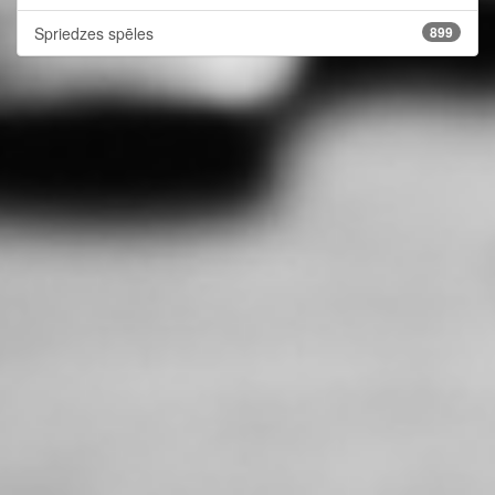
Spriedzes spēles
899