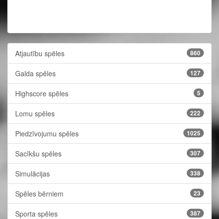
Atjautību spēles
860
Galda spēles
127
Highscore spēles
5
Lomu spēles
222
Piedzīvojumu spēles
1025
Sacīkšu spēles
307
Simulācijas
338
Spēles bērniem
23
Sporta spēles
387