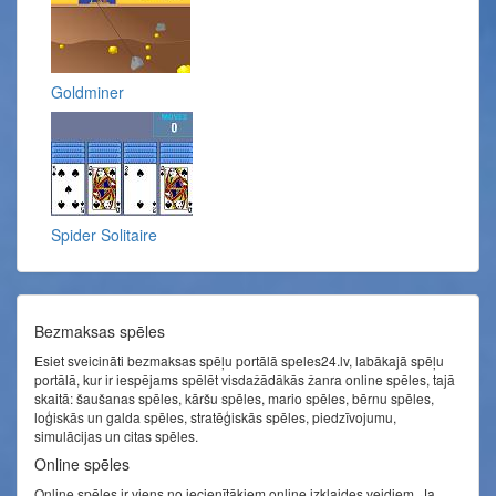
Goldminer
Spider Solitaire
Bezmaksas spēles
Esiet sveicināti bezmaksas spēļu portālā speles24.lv, labākajā spēļu
portālā, kur ir iespējams spēlēt visdažādākās žanra online spēles, tajā
skaitā: šaušanas spēles, kāršu spēles, mario spēles, bērnu spēles,
loģiskās un galda spēles, stratēģiskās spēles, piedzīvojumu,
simulācijas un citas spēles.
Online spēles
Online spēles ir viens no iecienītākiem online izklaides veidiem. Ja