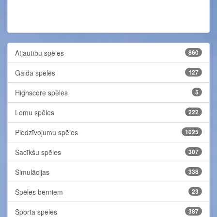
Atjautību spēles
860
Galda spēles
127
Highscore spēles
5
Lomu spēles
222
Piedzīvojumu spēles
1025
Sacīkšu spēles
307
Simulācijas
338
Spēles bērniem
23
Sporta spēles
387