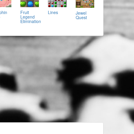
phin
Fruit
Lines
Jewel
p
Legend
Quest
Elimination