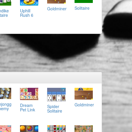
Solitaire
Goldminer
ndike
Uphill
taire
Rush 6
jongg
Goldminer
Dream
Spider
hemy
Pet Link
Solitaire