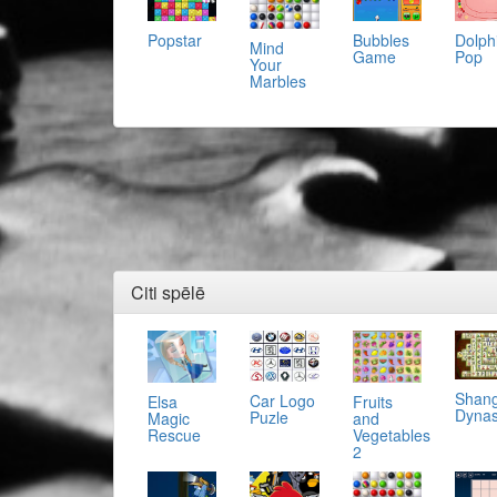
Popstar
Bubbles
Dolph
Mind
Game
Pop
Your
Marbles
Citi spēlē
Shang
Car Logo
Elsa
Fruits
Dynas
Puzle
Magic
and
Rescue
Vegetables
2