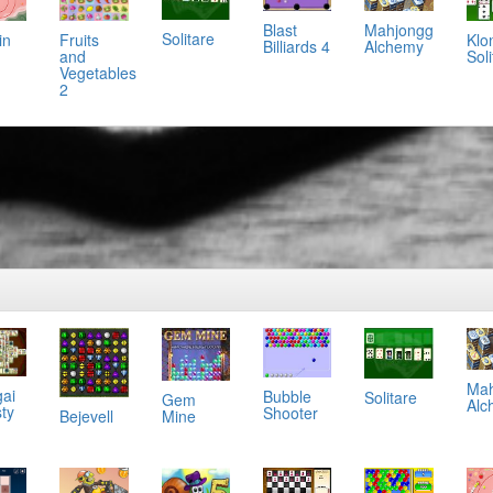
Mahjongg
Blast
Solitare
in
Klo
Fruits
Alchemy
Billiards 4
Soli
and
Vegetables
2
Mah
ai
Bubble
Solitare
Gem
Alc
ty
Shooter
Bejevell
Mine