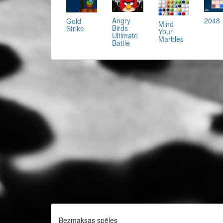
Angry
2048
Gold
Mind
Birds
Strike
Your
Ultimate
Marbles
Battle
Bezmaksas spēles