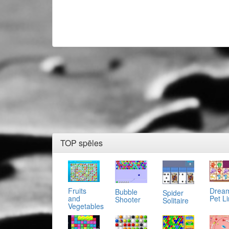
TOP spēles
Fruits
Drea
Bubble
Spider
and
Pet L
Shooter
Solitaire
Vegetables