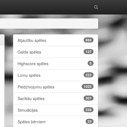
Atjautību spēles
860
Galda spēles
127
Highscore spēles
5
Lomu spēles
222
Piedzīvojumu spēles
1025
Sacīkšu spēles
307
Simulācijas
338
Spēles bērniem
23