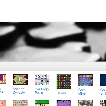
m
Shangai
Car Logo
Gol
Gem
ink
Dynasty
Puzle
Bejevell
Stri
Mine