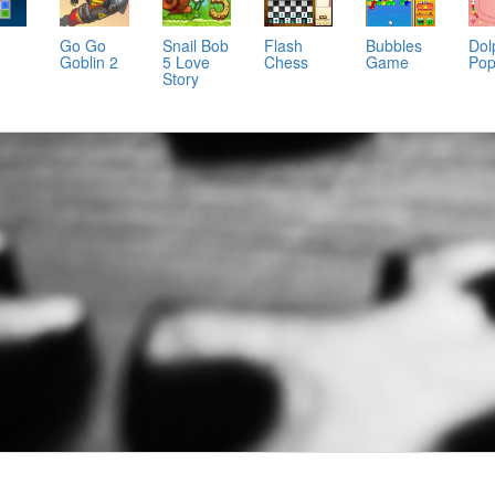
Go Go
Snail Bob
Flash
Bubbles
Dol
Goblin 2
5 Love
Chess
Game
Po
Story