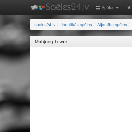
Spēles
speles24.lv
Jaunākās spēles
Atjautību spēles
Mahjong Tower