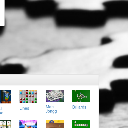
Mah
Billiards
Lines
d
Jongg
ke