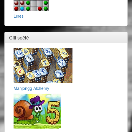
Lines
Citi spēlē
Mahjongg Alchemy