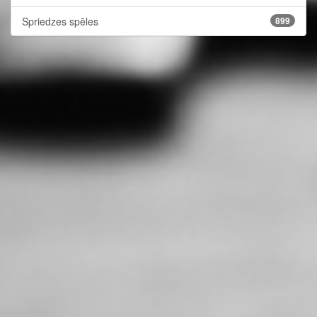
Spriedzes spēles
899