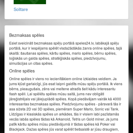
Solitare
Bezmaksas spēles
Esiet sveicināti bezmaksas spēļu portālā speles24.lv, labākajā spēļu
portālā, kur ir iespējams spēlēt visdažādākās žanra online spēles, tajā
skaitā: šaušanas spēles, kāršu spēles, mario spēles, bērnu spēles,
loģiskās un galda spēles, stratēģiskās spēles, piedzīvojumu,
simulācijas un citas spēles.
Online spēles
Online spēles ir viens no iecienītākiem online izklaides veidiem. Ja
jums kļūst garlaicīgi, jūs esat laipni gaidīts mūsu spēļu portālā. Ik viens
bērns, pieaugušais, zēns vai meitene atradīs šeit kādu interesantu
flash spēli. Lai spēlētu spēles mūsu saitā, jums nav obligāti
jāreģistrējais vai jālejuplādē spēles. Kopā piedāvājam vairāk kā 4000
interesantas bezmaksas spēles. Piedzīvojumu spēles - pārsvarā tās ir
asa sižeta 2D vai 3D spēles, piemēram Super Mario, Sonic vai Tank.
Līdzīgas ir klasiskās spēles un arkādes, tās ir visiem labi pazīstamās
vecās labās spēles tādas kā Arkanoid, Tetris un Gold miner. Ja jums
patīk kāršu spēles mūsu piedāvājumā ir tādas spēles kā Poker vai
Blackjack. Dažas spēles jūs varat spēlēt tiešsaistē ar jūsu draugiem,