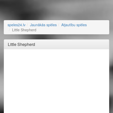
speles24.lv
Jaunākās spēles
Atjautību spēles
Little Shepherd
Little Shepherd