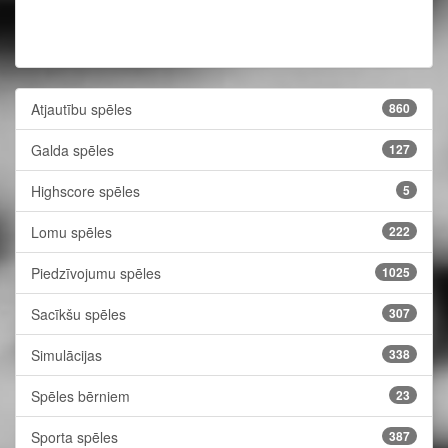
Atjautību spēles
860
Galda spēles
127
Highscore spēles
5
Lomu spēles
222
Piedzīvojumu spēles
1025
Sacīkšu spēles
307
Simulācijas
338
Spēles bērniem
23
Sporta spēles
387