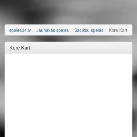
speles24.lv
Jaunākās spēles
Sacīkšu spēles
Kore Kart
Kore Kart