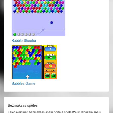
Bubble Shooter
Bubbles Game
Bezmaksas spēles
Esiet sveicināti bezmaksas spēļu portālā speles24.lv, labākajā spēļu