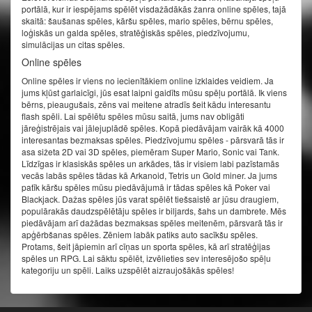
portālā, kur ir iespējams spēlēt visdažādākās žanra online spēles, tajā
skaitā: šaušanas spēles, kāršu spēles, mario spēles, bērnu spēles,
loģiskās un galda spēles, stratēģiskās spēles, piedzīvojumu,
simulācijas un citas spēles.
Online spēles
Online spēles ir viens no iecienītākiem online izklaides veidiem. Ja
jums kļūst garlaicīgi, jūs esat laipni gaidīts mūsu spēļu portālā. Ik viens
bērns, pieaugušais, zēns vai meitene atradīs šeit kādu interesantu
flash spēli. Lai spēlētu spēles mūsu saitā, jums nav obligāti
jāreģistrējais vai jālejuplādē spēles. Kopā piedāvājam vairāk kā 4000
interesantas bezmaksas spēles. Piedzīvojumu spēles - pārsvarā tās ir
asa sižeta 2D vai 3D spēles, piemēram Super Mario, Sonic vai Tank.
Līdzīgas ir klasiskās spēles un arkādes, tās ir visiem labi pazīstamās
vecās labās spēles tādas kā Arkanoid, Tetris un Gold miner. Ja jums
patīk kāršu spēles mūsu piedāvājumā ir tādas spēles kā Poker vai
Blackjack. Dažas spēles jūs varat spēlēt tiešsaistē ar jūsu draugiem,
populārakās daudzspēlētāju spēles ir biljards, šahs un dambrete. Mēs
piedāvājam arī dažādas bezmaksas spēles meitenēm, pārsvarā tās ir
apģērbšanas spēles. Zēniem labāk patiks auto sacīkšu spēles.
Protams, šeit jāpiemin arī cīņas un sporta spēles, kā arī stratēģijas
spēles un RPG. Lai sāktu spēlēt, izvēlieties sev interesējošo spēļu
kategoriju un spēli. Laiks uzspēlēt aizraujošākās spēles!