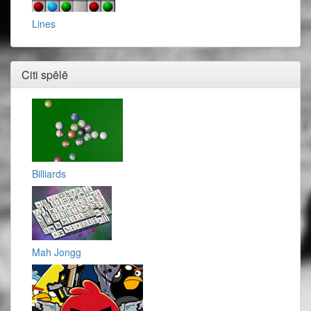
Lines
Citi spēlē
Billiards
Mah Jongg