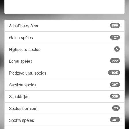
Atjautību spēles
860
Galda spēles
127
Highscore spēles
5
Lomu spēles
222
Piedzīvojumu spēles
1025
Sacīkšu spēles
307
Simulācijas
338
Spēles bērniem
23
Sporta spēles
387