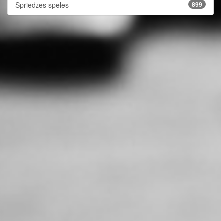
Spriedzes spēles
899