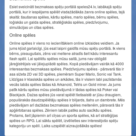
Esiet sveicināti bezmaksas spēļu portālā speles24.lv, labākajā spēļu
portālā, kur ir iespējams spēlēt visdažādākās žanra online spēles, tajā
skaitā: šaušanas spēles, kāršu spēles, mario spēles, bērnu spēles,
loģiskās un galda spēles, stratēģiskās spēles, piedzīvojumu,
simulācijas un citas spēles.
Online spēles
Online spēles ir viens no iecienītākiem online izklaides veidiem. Ja
jums kļūst garlaicīgi, jūs esat laipni gaidīts mūsu spēļu portālā. Ik viens
bērns, pieaugušais, zēns vai meitene atradīs šeit kādu interesantu
flash spēli. Lai spēlētu spēles mūsu saitā, jums nav obligāti
jāreģistrējais vai jālejuplādē spēles. Kopā piedāvājam vairāk kā 4000
interesantas bezmaksas spēles. Piedzīvojumu spēles - pārsvarā tās ir
asa sižeta 2D vai 3D spēles, piemēram Super Mario, Sonic vai Tank.
Līdzīgas ir klasiskās spēles un arkādes, tās ir visiem labi pazīstamās
vecās labās spēles tādas kā Arkanoid, Tetris un Gold miner. Ja jums
patīk kāršu spēles mūsu piedāvājumā ir tādas spēles kā Poker vai
Blackjack. Dažas spēles jūs varat spēlēt tiešsaistē ar jūsu draugiem,
populārakās daudzspēlētāju spēles ir biljards, šahs un dambrete. Mēs
piedāvājam arī dažādas bezmaksas spēles meitenēm, pārsvarā tās ir
apģērbšanas spēles. Zēniem labāk patiks auto sacīkšu spēles.
Protams, šeit jāpiemin arī cīņas un sporta spēles, kā arī stratēģijas
spēles un RPG. Lai sāktu spēlēt, izvēlieties sev interesējošo spēļu
kategoriju un spēli. Laiks uzspēlēt aizraujošākās spēles!