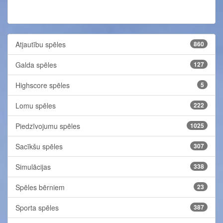
Atjautību spēles
860
Galda spēles
127
Highscore spēles
5
Lomu spēles
222
Piedzīvojumu spēles
1025
Sacīkšu spēles
307
Simulācijas
338
Spēles bērniem
23
Sporta spēles
387