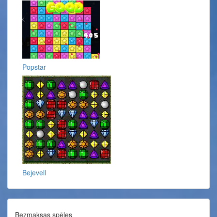
Popstar
Bejevell
Bezmaksas spēles