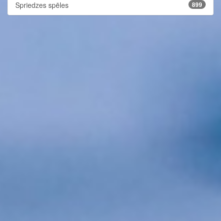
Spriedzes spēles
899