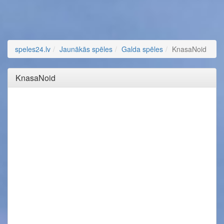
speles24.lv
Jaunākās spēles
Galda spēles
KnasaNoid
KnasaNoid