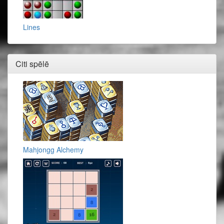
Lines
Citi spēlē
Mahjongg Alchemy