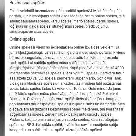
Bezmaksas spēles
Esiet sveicināti bezmaksas spēļu portālā speles24.lv, labākajā spēļu
portālā, kur ir iespējams spēlēt visdažādākās žanra online spēles, tajā
skaitā: šaušanas spēles, kāršu spēles, mario spēles, bērnu spēles,
loģiskās un galda spēles, stratēģiskās spēles, piedzīvojumu,
simulācijas un citas spēles.
Online spēles
Online spēles ir viens no iecienītākiem online izklaides veidiem. Ja
jums kļūst garlaicīgi, jūs esat laipni gaidīts mūsu spēļu portālā. Ik viens
bērns, pieaugušais, zēns vai meitene atradīs šeit kādu interesantu
flash spēli. Lai spēlētu spēles mūsu saitā, jums nav obligāti
jāreģistrējais vai jālejuplādē spēles. Kopā piedāvājam vairāk kā 4000
interesantas bezmaksas spēles. Piedzīvojumu spēles - pārsvarā tās ir
asa sižeta 2D vai 3D spēles, piemēram Super Mario, Sonic vai Tank.
Līdzīgas ir klasiskās spēles un arkādes, tās ir visiem labi pazīstamās
vecās labās spēles tādas kā Arkanoid, Tetris un Gold miner. Ja jums
patīk kāršu spēles mūsu piedāvājumā ir tādas spēles kā Poker vai
Blackjack. Dažas spēles jūs varat spēlēt tiešsaistē ar jūsu draugiem,
populārakās daudzspēlētāju spēles ir biljards, šahs un dambrete. Mēs
piedāvājam arī dažādas bezmaksas spēles meitenēm, pārsvarā tās ir
apģērbšanas spēles. Zēniem labāk patiks auto sacīkšu spēles.
Protams, šeit jāpiemin arī cīņas un sporta spēles, kā arī stratēģijas
spēles un RPG. Lai sāktu spēlēt, izvēlieties sev interesējošo spēļu
kategoriju un spēli. Laiks uzspēlēt aizraujošākās spēles!