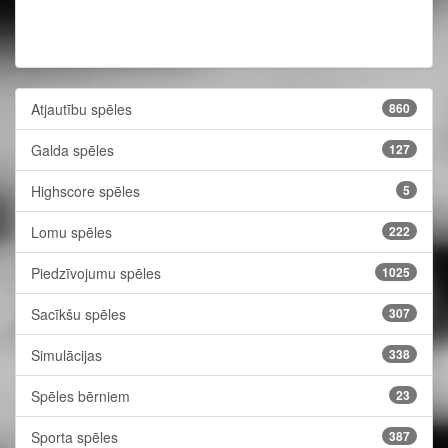
Atjautību spēles
860
Galda spēles
127
Highscore spēles
5
Lomu spēles
222
Piedzīvojumu spēles
1025
Sacīkšu spēles
307
Simulācijas
338
Spēles bērniem
23
Sporta spēles
387